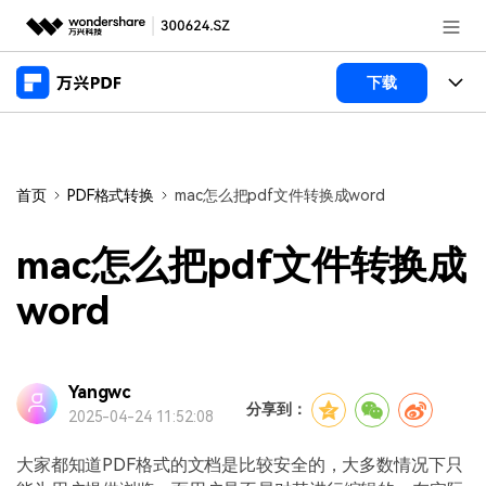
推荐产品
下载
AIGC数字创意
政企服务
产品
实用工具
桌面端
新闻中心
功能
首页
PDF格式转换
mac怎么把pdf文件转换成word
万兴PDF Windows版
关于万兴
商业合作
PDF新功能
mac怎么把pdf文件转换成
万兴PDF Mac版
PDF编辑器
加入我们
帮助中心
word
学校&教育
移动端
产品支持
PDF合并工具
帮助中心
企业采购
万兴PDF 安卓版
用户指南
PDF转换器
Yangwc
登录
立即购买
分享到：
2025-04-24 11:52:08
万兴PDF iOS版
经销商招募
常见问题
PDF加密
客服热线：
4000-300624
大家都知道PDF格式的文档是比较安全的，大多数情况下只
PDF开发工具
产品信息