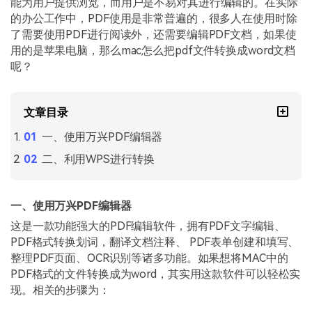
能为用户提供浏览，而用户是不易对其进行编辑的。在实际
PDF文件压缩
的办公工作中，PDF使用是非常普遍的，很多人在使用时除
更新日志
万兴PDF SDK
PDF签名
了需要使用PDF进行阅读外，还需要编辑PDF文档，如果使
下载中心
申请试用
用的是苹果电脑，那么mac怎么把pdf文件转换成word文档
PDF批量工具
呢？
产品资讯
PDF提取页面
01.热门软件
文章目录
PDF表格
02.转换PDF
一、使用万兴PDF编辑器
PDF页面调整
03.编辑PDF
二、利用WPS进行转换
PDF文件创建
查看更多 >
一、使用万兴PDF编辑器
PDF注释
这是一款功能强大的PDF编辑软件，拥有PDF文字编辑、
PDF OCR
PDF格式转换划词，翻译文档注释、 PDF表单创建和填写、
整理PDF页面、OCR识别等诸多功能。如果想将MAC中的
PDF格式的文件转换成为word，其实用这款软件可以轻松实
现。相关的步骤为：