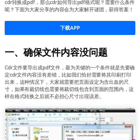
PDF文件压缩
cdr转换成pdf，那么cdr如何导出pdf格式呢？需要什么条件
呢？下面为大家分享的内容会为大家解开谜团，获得答案！
更新日志
万兴PDF SDK
PDF签名
下载中心
申请试用
PDF批量工具
下载APP
产品资讯
PDF提取页面
01.热门软件
一、确保文件内容没问题
PDF表格
02.转换PDF
PDF页面调整
Cdr文件要导出成pdf文件，最为关键的一个条件就是先要确
03.编辑PDF
定cdr文件内容没有差错，比如我们恰好需要将其印刷打印
出来，这种情况下，大家就需要把页面设定为含出血的尺
PDF文件创建
查看更多 >
寸，如果有裁切线也需要将裁切线包含到页面的范围内，这
PDF注释
样在格式转换之后就不必担心尺寸出现误差。
PDF OCR