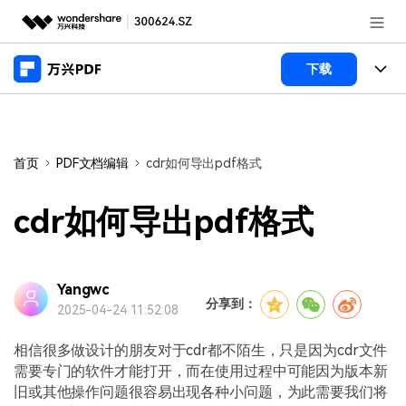
推荐产品
下载
AIGC数字创意
政企服务
产品
实用工具
桌面端
新闻中心
功能
首页
PDF文档编辑
cdr如何导出pdf格式
万兴PDF Windows版
关于万兴
商业合作
PDF新功能
cdr如何导出pdf格式
万兴PDF Mac版
PDF编辑器
加入我们
帮助中心
学校&教育
移动端
产品支持
Yangwc
PDF合并工具
帮助中心
企业采购
分享到：
2025-04-24 11:52:08
万兴PDF 安卓版
用户指南
PDF转换器
登录
立即购买
万兴PDF iOS版
相信很多做设计的朋友对于cdr都不陌生，只是因为cdr文件
经销商招募
常见问题
PDF加密
客服热线：
4000-300624
需要专门的软件才能打开，而在使用过程中可能因为版本新
旧或其他操作问题很容易出现各种小问题，为此需要我们将
PDF开发工具
产品信息