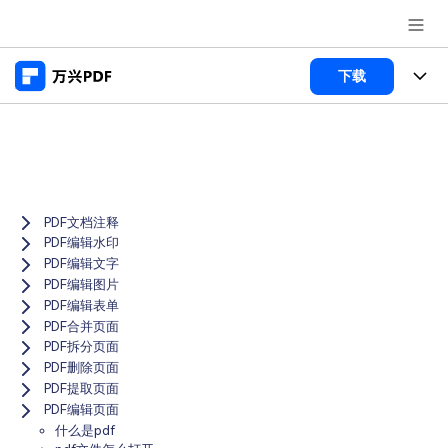
推荐产品
下载
AIGC数字创意
政企服务
产品
实用工具
桌面端
新闻中心
功能
Menu
万兴PDF Windows版
PDF文档注释
关于万兴
商业合作
PDF新功能
PDF编辑水印
万兴PDF Mac版
PDF编辑文字
PDF编辑器
加入我们
帮助中心
学校&教育
PDF编辑图片
移动端
PDF编辑表单
产品支持
PDF合并工具
帮助中心
PDF合并页面
企业采购
PDF拆分页面
万兴PDF 安卓版
用户指南
PDF转换器
登录
立即购买
PDF删除页面
万兴PDF iOS版
经销商招募
PDF提取页面
常见问题
PDF加密
客服热线：
4000-300624
PDF编辑页面
什么是pdf
PDF开发工具
产品信息