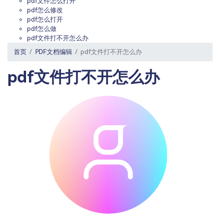
pdf文件怎么打开
PDF文件压缩
pdf怎么修改
更新日志
万兴PDF SDK
pdf怎么打开
PDF签名
pdf怎么做
下载中心
申请试用
pdf文件打不开怎么办
PDF批量工具
首页
PDF文档编辑
pdf文件打不开怎么办
产品资讯
PDF提取页面
pdf文件打不开怎么办
01.热门软件
PDF表格
02.转换PDF
PDF页面调整
03.编辑PDF
PDF文件创建
查看更多 >
PDF注释
PDF OCR