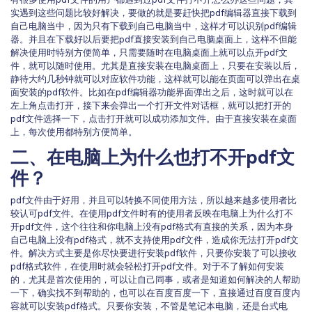
实遇到这些问题比较好解决，要做的就是要赶快把pdf编辑器直接下载到
自己电脑当中，因为只有下载到自己电脑当中，这样才可以识别pdf编辑
器。并且在下载好以后要把pdf直接安装到自己电脑桌面上，这样不但能
解决使用时特别方便简单，只需要随时在电脑桌面上就可以点开pdf文
件，就可以随时使用。尤其是直接安装在电脑桌面上，只要在安装以后，
静待大约几秒钟就可以对应软件功能，这样就可以能在页面可以弹出在桌
面安装的pdf软件。比如在pdf编辑器功能界面弹出之后，这时就可以在
左上角点击打开，接下来会弹出一个打开文件对话框，就可以把打开的
pdf文件选择一下，点击打开就可以成功添加文件。由于直接安装在桌面
上，每次使用都特别方便简单。
二、在电脑上为什么也打不开pdf文
件？
pdf文件由于好用，并且可以转换不同使用方法，所以越来越多使用者比
较认可pdf文件。在使用pdf文件时有的使用者反映在电脑上为什么打不
开pdf文件，这个往往和你电脑上没有pdf格式有直接的关系，因为本身
自己电脑上没有pdf格式，就不支持使用pdf文件，造成你无法打开pdf文
件。解决方式主要是你尽快要进行安装pdf软件，只要你安装了可以接收
pdf格式软件，在使用时就会轻松打开pdf文件。对于不了解如何安装
的，尤其是首次使用的，可以让自己同事，或者是知道如何解决的人帮助
一下，确实找不到帮助的，也可以在百度百度一下，直接通过百度百度内
容就可以安装pdf格式。只要你安装，不管是笔记本电脑，还是台式电