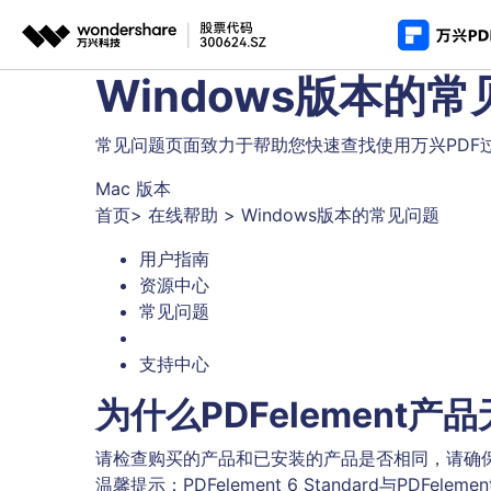
推荐产
Windows版本的
AIGC数字创意
平台
PDF新功能
产
常见问题页面致力于帮助您快速查找使用万兴PDF
视频创意
绘图创意
企业
PDF编辑器
用
Mac 版本
代理
万兴剧厂
万兴图示
首页
>
在线帮助
>
Windows版本的常见问题
AI驱动的一站式精品影视内容创作平台
一站式办公绘图
常
客户
用户指南
万兴喵影
万兴脑图
资源中心
AI赋能，你也是剪辑大师
基于云的跨端思
常见问题
万兴天幕
一句话生成视频/图片/音乐
支持中心
Wondershare SelfyzAI
为什么PDFelement
让照片动起来
请检查购买的产品和已安装的产品是否相同，请确
温馨提示：PDFelement 6 Standard与PDFe