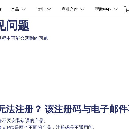
产品
功能
商业合作
帮助中心
加入我们
品
政企服务
新闻中心
关于万兴
常见问题
服务
解决方案
公司简介
新闻动态
投资者关系
行业应用
实用工具
品支持
桌面端
PDF合并工具
学校&教育
产品信息
PDF文件压缩
移动端
企业采购
PDF提取页面
产品资讯
经销商招募
PDF开发工具
创业历程
活动专题
联系我们
过程中可能会遇到的问题
用户
文档创意
数字文档
制造业
实用工具
互联网&
PDF转换器
PDF签名
PDF表格
户指南
更新日志
社会责任
供应商合作
01.热门软件
万兴PDF Windows版
万兴PDF 安卓版
万兴PDF SDK
免费下载
商
创意绘图
交通运输
教育
万兴PDF
万兴恢复专家
PDF加密
PDF批量工具
PDF页面调整
利器
秒会的全能PDF编辑神器
简单高效的数据管理软件
见问题
下载中心
02.转换PDF
万兴PDF Mac版
万兴PDF iOS版
申请试用
案例
视频创意
金融&银行
电力资源
万兴HiPDF
万兴易修
03.编辑PDF
免费下载
免费下载
维导图软件
一站式在线PDF解决方案
视频/照片修复一站式解
查看更多 >
免费下载
产品无法注册？ 该注册码与电子邮
保不要安装错误的产品。
lement 6 Pro是两个不同的产品，注册码是不通用的。
所有产品