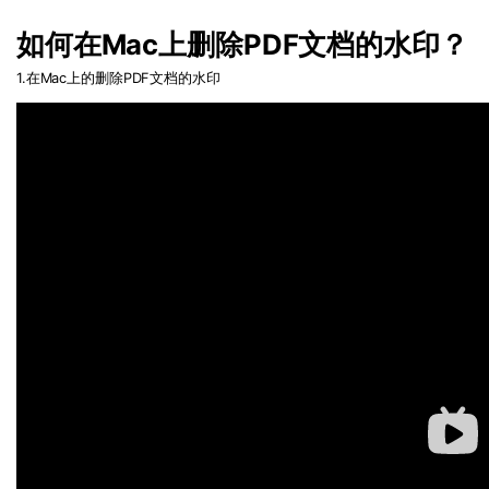
PDF文件压缩
免费下载
更新日志
如何在Mac上删除PDF文档的水印？
万兴PDF SDK
PDF签名
下载中心
申请试用
1.在
Mac
上的删除
PDF
文档的水印
PDF批量工具
产品资讯
PDF提取页面
免费下载
01.热门软件
PDF表格
02.转换PDF
PDF页面调整
03.编辑PDF
PDF文件创建
查看更多 >
PDF注释
PDF OCR
免费下载
免费下载