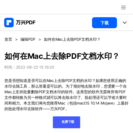
推荐产品
下载
AIGC数字创意
政企服务
产品
首页
>
编辑PDF
>
如何在Mac上去除PDF文档水印？
实用工具
桌面端
新闻中心
功能
如何在Mac上去除PDF文档水印？
万兴PDF Windows版
关于万兴
商业合作
时间：2022-08-23 15:19:20
PDF新功能
万兴PDF Mac版
PDF编辑器
您是否想知道是否可以在
Mac
上去除
PDF
文档的水印？如果您使用正确的
加入我们
帮助中心
学校&教育
水印去除工具，那么答案是可以的。为了很好地去除水印，您需要一个在
移动端
Mac
上支持批量删除
PDF
文档水印的软件。这类型的软件无需将所有
PDF
产品支持
PDF合并工具
帮助中心
文件都转换为另一种格式就可以将去除水印了。批处理还可以节省大量时
企业采购
免费下载
立即购买
间和精力。本文我们将向您推荐
Mac
（包括
macOS 10.14 Mojave
）上最好
万兴PDF 安卓版
用户指南
PDF转换器
的批处理水印去除软件——万兴PDF。
万兴PDF iOS版
经销商招募
常见问题
PDF加密
客服热线：
4000-300624
免费下载
登录
立即购买
PDF开发工具
产品信息