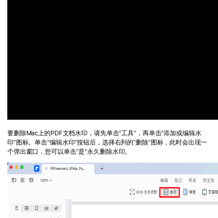
要删除
Mac
上的
PDF
文档水印，请先单击
“
工具
”
，再单击
“
添加或编辑水
印
”
图标。单击
“
编辑水印
”
按钮后，选择右列的
“
删除
”
图标，此时会出现一
个弹出窗口，您可以单击
“
是
”
永久删除水印。