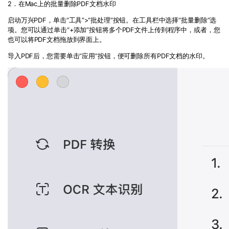
2．在
Mac
上的批量删除
PDF
文档水印
启动
万兴PDF
，单击
“
工具
”>“
批处理
”
按钮。在工具栏中选择
“
批量删除
”
选
项。您可以通过单击
“+
添加
”
按钮将多个
PDF
文件上传到程序中，或者，您
也可以将
PDF
文档拖放到界面上。
导入
PDF
后，您需要单击
“
应用
”
按钮，便可删除所有
PDF
文档的水印。