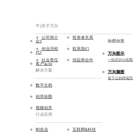
平台服务
AIGC数字创意
关于万兴
公司简介
投资者关系
企业用户
视频创意
绘图创意
创业历程
联系我们
代理商
万兴剧厂
万兴图示
AI驱动的一站式精品影视内容创作平
社会责任
供应商合作
一站式办公绘图
客户案例
台
解决方案
万兴脑图
万兴喵影
基于云的跨端思
AI赋能，你也是剪辑大师
数字文档
万兴天幕
创意绘图
一句话生成视频/图片/音乐
视频创意
行业应用
Wondershare SelfyzAI
让照片动起来
实用工具
制造业
互联网&科技