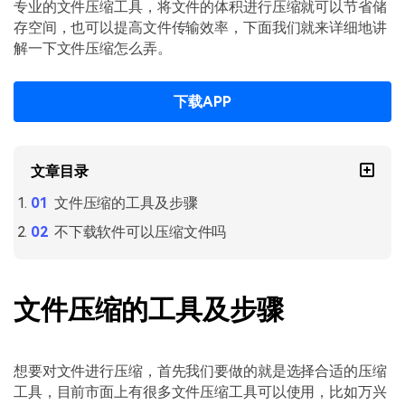
PDF文件压缩
专业的文件压缩工具，将文件的体积进行压缩就可以节省储
存空间，也可以提高文件传输效率，下面我们就来详细地讲
更新日志
万兴PDF SDK
PDF签名
解一下文件压缩怎么弄。
下载中心
申请试用
PDF批量工具
下载APP
产品资讯
PDF提取页面
01.热门软件
PDF表格
文章目录
02.转换PDF
PDF页面调整
文件压缩的工具及步骤
03.编辑PDF
不下载软件可以压缩文件吗
PDF文件创建
查看更多 >
PDF注释
文件压缩的工具及步骤
PDF OCR
想要对文件进行压缩，首先我们要做的就是选择合适的压缩
工具，目前市面上有很多文件压缩工具可以使用，比如万兴