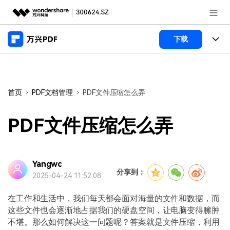
推荐产品
下载
AIGC数字创意
政企服务
产品
实用工具
桌面端
新闻中心
功能
首页
PDF文档管理
PDF文件压缩怎么弄
万兴PDF Windows版
关于万兴
商业合作
PDF新功能
PDF文件压缩怎么弄
万兴PDF Mac版
PDF编辑器
加入我们
帮助中心
学校&教育
移动端
产品支持
Yangwc
PDF合并工具
帮助中心
企业采购
分享到：
2025-04-24 11:52:08
万兴PDF 安卓版
用户指南
PDF转换器
登录
立即购买
万兴PDF iOS版
在工作和生活中，我们每天都会面对海量的文件和数据，而
经销商招募
常见问题
PDF加密
客服热线：
4000-300624
这些文件也会逐渐地占据我们的硬盘空间，让电脑变得臃肿
不堪。那么如何解决这一问题呢？答案就是文件压缩，利用
PDF开发工具
产品信息