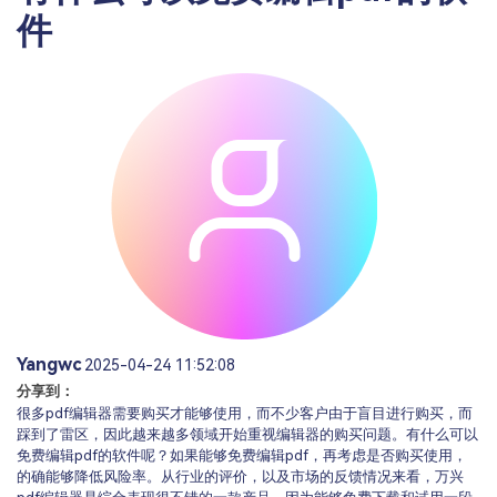
PDF文件压缩
件
更新日志
万兴PDF SDK
PDF签名
下载中心
申请试用
PDF批量工具
产品资讯
PDF提取页面
01.热门软件
PDF表格
02.转换PDF
PDF页面调整
03.编辑PDF
PDF文件创建
查看更多 >
PDF注释
Yangwc
2025-04-24 11:52:08
PDF OCR
分享到：
很多pdf编辑器需要购买才能够使用，而不少客户由于盲目进行购买，而
踩到了雷区，因此越来越多领域开始重视编辑器的购买问题。有什么可以
免费编辑pdf的软件呢？如果能够免费编辑pdf，再考虑是否购买使用，
的确能够降低风险率。从行业的评价，以及市场的反馈情况来看，万兴