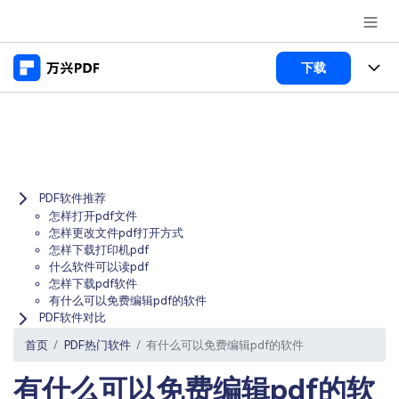
推荐产品
下载
AIGC数字创意
政企服务
产品
实用工具
桌面端
新闻中心
功能
Menu
万兴PDF Windows版
PDF软件推荐
关于万兴
商业合作
PDF新功能
怎样打开pdf文件
万兴PDF Mac版
怎样更改文件pdf打开方式
PDF编辑器
加入我们
帮助中心
学校&教育
怎样下载打印机pdf
什么软件可以读pdf
移动端
产品支持
怎样下载pdf软件
PDF合并工具
帮助中心
企业采购
有什么可以免费编辑pdf的软件
万兴PDF 安卓版
用户指南
PDF软件对比
PDF转换器
登录
立即购买
万兴PDF iOS版
经销商招募
首页
PDF热门软件
有什么可以免费编辑pdf的软件
常见问题
PDF加密
客服热线：
4000-300624
有什么可以免费编辑pdf的软
PDF开发工具
产品信息