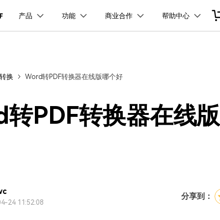
品
政企服务
新闻中心
关于万兴
产品
功能
商业合作
帮助中心
加入我们
服务
解决方案
公司简介
新闻动态
投资者关系
行业应用
实用工具
品支持
桌面端
产品信息
移动端
产品资讯
PDF开发工具
PDF合并工具
学校&教育
PDF文件压缩
企业采购
PDF提取页面
经销商招募
创业历程
活动专题
联系我们
用户
文档创意
数字文档
制造业
实用工具
互联网&
式转换
Word转PDF转换器在线版哪个好
PDF转换器
PDF签名
PDF表格
户指南
更新日志
社会责任
供应商合作
01.热门软件
万兴PDF Windows版
万兴PDF 安卓版
万兴PDF SDK
免费下载
商
创意绘图
交通运输
教育
万兴PDF
万兴恢复专家
PDF加密
PDF批量工具
PDF页面调整
利器
秒会的全能PDF编辑神器
简单高效的数据管理软件
见问题
下载中心
02.转换PDF
万兴PDF Mac版
万兴PDF iOS版
申请试用
案例
视频创意
金融&银行
电力资源
rd转PDF转换器在线
万兴HiPDF
万兴易修
03.编辑PDF
免费下载
免费下载
维导图软件
一站式在线PDF解决方案
视频/照片修复一站式解
查看更多 >
免费下载
wc
分享到：
4-24 11:52:08
所有产品