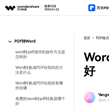
推荐产
AIGC数字创意
平台
产
PDF新功能
视频创意
绘图创意
企业
首页
PDF格
PDF编辑器
用
PDF转Word
代理
万兴剧厂
万兴图示
AI驱动的一站式精品影视内容创作平台
一站式办公绘图
常
word转pdf插件的操作方法是
客户
Wo
怎样的
万兴喵影
万兴脑图
AI赋能，你也是剪辑大师
基于云的跨端思
好
Word转换成PDF在线转的方
法是什么
万兴天幕
一句话生成视频/图片/音乐
Word转换成PDF在线转有哪
些步骤
Wondershare SelfyzAI
让照片动起来
Yang
免费的word转pdf转换器哪个
2025-0
好