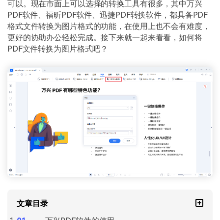
PDF文件压缩
可以。现在市面上可以选择的转换工具有很多，其中万兴
PDF软件、福昕PDF软件、迅捷PDF转换软件，都具备PDF
更新日志
万兴PDF SDK
PDF签名
格式文件转换为图片格式的功能，在使用上也不会有难度，
下载中心
申请试用
更好的协助办公轻松完成。接下来就一起来看看，如何将
PDF批量工具
PDF文件转换为图片格式吧？
产品资讯
PDF提取页面
01.热门软件
PDF表格
02.转换PDF
PDF页面调整
03.编辑PDF
PDF文件创建
查看更多 >
PDF注释
PDF OCR
文章目录