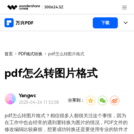
推荐产品
下载
AIGC数字创意
政企服务
产品
实用工具
桌面端
新闻中心
功能
首页
PDF格式转换
pdf怎么转图片格式
万兴PDF Windows版
关于万兴
商业合作
PDF新功能
pdf怎么转图片格式
万兴PDF Mac版
PDF编辑器
加入我们
帮助中心
学校&教育
移动端
产品支持
Yangwc
PDF合并工具
帮助中心
企业采购
分享到：
2025-04-24 11:52:08
万兴PDF 安卓版
用户指南
PDF转换器
登录
立即购买
万兴PDF iOS版
pdf怎么转图片格式？相信很多人都很关注这个事情，因为
经销商招募
常见问题
PDF加密
客服热线：
4000-300624
在工作中也会经常的遇到要转换为图片的情况，PDF文件的
修改编辑比较麻烦，想要成功转换还是要使用专业的软件才
PDF开发工具
产品信息