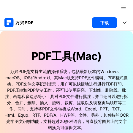
推荐产品
下载
AIGC数字创意
政企服务
产品
实用工具
桌面端
新闻中心
PDF工具(Mac)
功能
万兴PDF Windows版
关于万兴
商业合作
PDF新功能
万兴PDF是支持主流的操作系统，包括最新版本的Windows、
万兴PDF Mac版
macOS、iOS和Android。其Mac版支持PDF文件编辑、PDF格式换
PDF编辑器
加入我们
帮助中心
学校&教育
换、PDF文件文字识别场景，用户可以快捷地进行进行PDF打印、
PDF压缩和PDF复制工作，还可以使用高亮、下划线、删除线、批
移动端
产品支持
PDF合并工具
帮助中心
注、画笔和多边形等小工具对PDF文件进行批注，并且还可以进行拆
企业采购
分、合并、删除、插入、旋转、裁剪、提取以及调整页码顺序等工
万兴PDF 安卓版
用户指南
PDF转换器
登录
立即购买
作。同时，支持将PDF文件转换成Word、Excel、PPT、TXT、
万兴PDF iOS版
经销商招募
Html、Equp、RTF、PDF/A、HWP等、文件。另外，其独特的OCR
常见问题
PDF加密
客服热线：
4000-300624
光学图文识别功能，支持超过20多种语言，可直接将图片上的文字
转换为可编辑文本。
PDF开发工具
产品信息