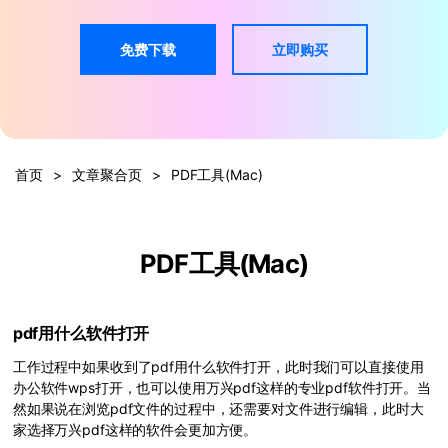
PDF文件压缩
更新日志
万兴PDF SDK
PDF签名
免费下载
立即购买
下载中心
申请试用
PDF批量工具
产品资讯
PDF提取页面
01.热门软件
PDF表格
首页
>
文章聚合页
>
PDF工具(Mac)
02.转换PDF
PDF页面调整
03.编辑PDF
PDF工具(Mac)
PDF文件创建
查看更多 >
PDF注释
pdf用什么软件打开
PDF OCR
工作过程中如果收到了pdf用什么软件打开，此时我们可以直接使用
办公软件wps打开，也可以使用万兴pdf这样的专业pdf软件打开。当
然如果说在浏览pdf文件的过程中，还需要对文件进行编辑，此时大
家选择万兴pdf这样的软件会更加方便。