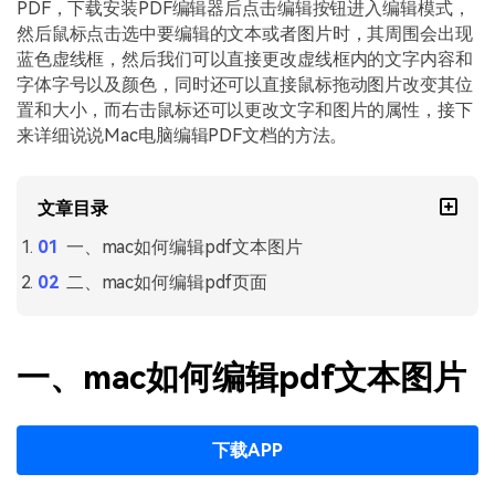
PDF文件压缩
PDF，下载安装PDF编辑器后点击编辑按钮进入编辑模式，
然后鼠标点击选中要编辑的文本或者图片时，其周围会出现
更新日志
万兴PDF SDK
PDF签名
蓝色虚线框，然后我们可以直接更改虚线框内的文字内容和
下载中心
申请试用
字体字号以及颜色，同时还可以直接鼠标拖动图片改变其位
PDF批量工具
置和大小，而右击鼠标还可以更改文字和图片的属性，接下
产品资讯
来详细说说Mac电脑编辑PDF文档的方法。
PDF提取页面
01.热门软件
PDF表格
文章目录
02.转换PDF
PDF页面调整
一、mac如何编辑pdf文本图片
03.编辑PDF
二、mac如何编辑pdf页面
PDF文件创建
查看更多 >
PDF注释
一、mac如何编辑pdf文本图片
PDF OCR
下载APP