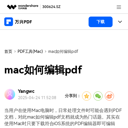
推荐产品
下载
AIGC数字创意
政企服务
产品
实用工具
桌面端
新闻中心
功能
首页
PDF工具(Mac)
mac如何编辑pdf
万兴PDF Windows版
关于万兴
商业合作
PDF新功能
mac如何编辑pdf
万兴PDF Mac版
PDF编辑器
加入我们
帮助中心
学校&教育
移动端
产品支持
Yangwc
PDF合并工具
帮助中心
企业采购
分享到：
2025-04-24 11:52:08
万兴PDF 安卓版
用户指南
PDF转换器
登录
立即购买
万兴PDF iOS版
当用户在使用Mac电脑时，日常处理文件时可能会遇到PDF
经销商招募
常见问题
PDF加密
客服热线：
4000-300624
文档，对此mac如何编辑pdf文档就成为热门话题。其实在
使用Mac时只要下载符合iOS系统的PDF编辑器即可编辑
PDF开发工具
产品信息