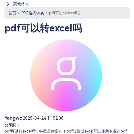
PDF文件压缩
其他格式
更新日志
万兴PDF SDK
PDF签名
首页
PDF格式转换
pdf可以转excel吗
下载中心
申请试用
PDF批量工具
pdf可以转excel吗
产品资讯
PDF提取页面
01.热门软件
PDF表格
02.转换PDF
PDF页面调整
03.编辑PDF
PDF文件创建
查看更多 >
PDF注释
PDF OCR
Yangwc
2025-04-24 11:52:08
分享到：
pdf可以转excel吗？答案是肯定的！pdf转换成excel可以使用专业的pdf