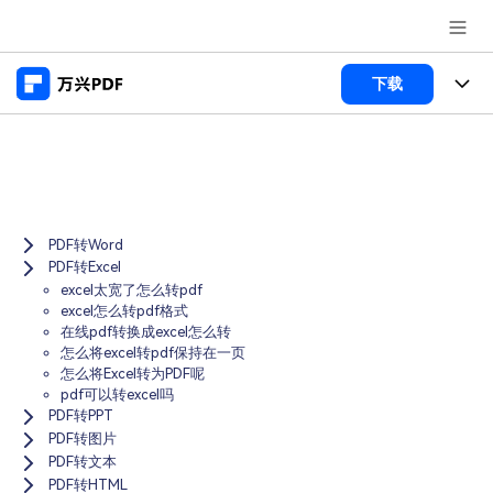
推荐产品
下载
AIGC数字创意
政企服务
产品
实用工具
桌面端
新闻中心
功能
Menu
万兴PDF Windows版
PDF转Word
关于万兴
商业合作
PDF新功能
PDF转Excel
万兴PDF Mac版
excel太宽了怎么转pdf
PDF编辑器
加入我们
帮助中心
学校&教育
excel怎么转pdf格式
在线pdf转换成excel怎么转
移动端
产品支持
PDF合并工具
怎么将excel转pdf保持在一页
帮助中心
企业采购
怎么将Excel转为PDF呢
万兴PDF 安卓版
用户指南
PDF转换器
pdf可以转excel吗
登录
立即购买
PDF转PPT
万兴PDF iOS版
经销商招募
常见问题
PDF加密
PDF转图片
客服热线：
4000-300624
PDF转文本
PDF开发工具
产品信息
PDF转HTML