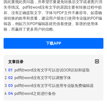
PDF文件压缩
因此重视此类问题，并希望尽量避免转换后文字或者图片消
失等情况。pdf转word没有文字的原因主要有转换过程中损
更新日志
万兴PDF SDK
PDF签名
坏、没有正确提取文字、字体与PDF文件不兼容等。如需确
下载中心
申请试用
保转换的效率和质量，建议用户朋友们使用专业版的PDF编
PDF批量工具
辑器，例如万兴PDF编辑器就凭借着便捷、靠谱的使用体
产品资讯
验，而赢得了更多用户的信赖。
PDF提取页面
01.热门软件
PDF表格
下载APP
02.转换PDF
PDF页面调整
03.编辑PDF
文章目录
PDF文件创建
查看更多 >
pdf转word没有文字可以尝试OCR识别和提取
PDF注释
pdf转word没有文字可以调整字体
PDF OCR
pdf转word没有文字可以使用专业版免费编辑器
pdf转word之前进行备份