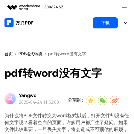
推荐产品
下载
AIGC数字创意
政企服务
产品
实用工具
桌面端
新闻中心
功能
首页
PDF格式转换
pdf转word没有文字
万兴PDF Windows版
关于万兴
商业合作
PDF新功能
pdf转word没有文字
万兴PDF Mac版
PDF编辑器
加入我们
帮助中心
学校&教育
移动端
产品支持
Yangwc
PDF合并工具
帮助中心
企业采购
分享到：
2025-04-24 11:52:08
万兴PDF 安卓版
用户指南
PDF转换器
登录
立即购买
万兴PDF iOS版
为什么将PDF文件转换为word格式以后，打开文件却没有任
经销商招募
常见问题
PDF加密
客服热线：
4000-300624
何文字呢？看着空白的页面，许多用户都产生了疑问。如果
文件比较重要，一旦丢失文字，将会造成不可预估的麻烦，
PDF开发工具
产品信息