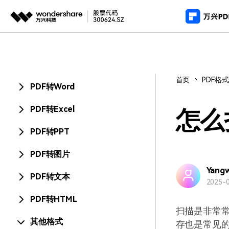
推荐产
AIGC数字创意
平台
产
PDF新功能
视频创意
绘图创意
企业
首页
PDF格
PDF编辑器
用
PDF转Word
代理
万兴剧厂
万兴图示
AI驱动的一站式精品影视内容创作平台
一站式办公绘图
常
PDF转Excel
客户
怎么
万兴喵影
万兴脑图
PDF转PPT
AI赋能，你也是剪辑大师
基于云的跨端思
PDF转图片
万兴天幕
一句话生成视频/图片/音乐
Yang
PDF转文本
2025-0
Wondershare SelfyzAI
PDF转HTML
让照片动起来
扫描是非常
其他格式
存也是常见的