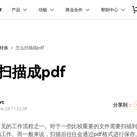
品
政企服务
新闻中心
关于万兴
产品
功能
商业合作
帮助中心
加入我们
服务
解决方案
公司简介
新闻动态
投资者关系
行业应用
实用工具
品支持
桌面端
产品信息
移动端
产品资讯
PDF开发工具
PDF合并工具
学校&教育
PDF文件压缩
企业采购
PDF提取页面
经销商招募
创业历程
活动专题
联系我们
用户
文档创意
数字文档
制造业
实用工具
互联网&
式转换
怎么扫描成pdf
PDF转换器
PDF签名
PDF表格
户指南
更新日志
社会责任
供应商合作
01.热门软件
万兴PDF Windows版
万兴PDF 安卓版
万兴PDF SDK
免费下载
商
创意绘图
交通运输
教育
万兴PDF
万兴恢复专家
PDF加密
PDF批量工具
PDF页面调整
利器
秒会的全能PDF编辑神器
简单高效的数据管理软件
见问题
下载中心
02.转换PDF
万兴PDF Mac版
万兴PDF iOS版
申请试用
案例
视频创意
金融&银行
电力资源
扫描成pdf
万兴HiPDF
万兴易修
03.编辑PDF
免费下载
免费下载
维导图软件
一站式在线PDF解决方案
视频/照片修复一站式解
查看更多 >
wc
分享到：
4-24 11:52:08
免费下载
常见的工作流程之一。对于一些比较重要的文件需要扫描
工作。而一般来说，扫描后往往会通过pdf格式进行保存
所有产品