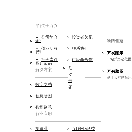
平台服务
AIGC数字创意
关于万兴
新闻中心
公司简介
新
投资者关系
企业用户
视频创意
绘图创意
闻
创业历程
联系我们
动
代理商
万兴剧厂
万兴图示
态
AI驱动的一站式精品影视内容创作平
社会责任
供应商合作
一站式办公绘图
客户案例
台
活
解决方案
万兴脑图
动
万兴喵影
基于云的跨端思
专
AI赋能，你也是剪辑大师
数字文档
题
万兴天幕
创意绘图
一句话生成视频/图片/音乐
视频创意
行业应用
Wondershare SelfyzAI
让照片动起来
实用工具
制造业
互联网&科技