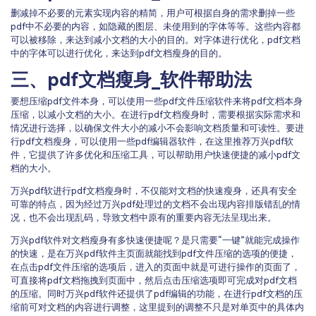
删减掉不必要的元素实现内容的精简，用户可根据自身的需求删掉一些
pdf中不必要的内容，如隐藏的图层、未使用到的字体等等。这些内容都
可以被移除，来达到减小文档的大小的目的。对字体进行优化，pdf文档
中的字体可以进行优化，来达到pdf文档瘦身的目的。
三、pdf文档瘦身_软件帮助法
要想压缩pdf文件本身，可以使用一些pdf文件压缩软件来将pdf文档本身
压缩，以减小文档的大小。在进行pdf文档瘦身时，需要根据实际需求和
情况进行选择，以确保文件大小的减小不会影响文档质量和可读性。要进
行pdf文档瘦身，可以使用一些pdf编辑器软件，在这里推荐万兴pdf软
件，它提供了许多优化和压缩工具，可以帮助用户快速便捷的减小pdf文
档的大小。
万兴pdf软进行pdf文档瘦身时，不仅能对文档的快速瘦身，还具有安全
可靠的特点，因为经过万兴pdf处理过的文档不会出现内容排版错乱的情
况，也不会出现乱码，导致文档中原有的重要内容无法呈现出来。
万兴pdf软件对文档瘦身有多快速便捷呢？是只需要“一键”就能完成操作
的快速，是在万兴pdf软件主页面就能找到pdf文件压缩的选项的便捷，
在点击pdf文件压缩的选项后，进入的页面中就是可进行操作的页面了，
可直接将pdf文档拖拽到页面中，然后点击压缩选项即可完成对pdf文档
的压缩。同时万兴pdf软件还提供了pdf编辑的功能，在进行pdf文档的压
缩前可对文档的内容进行调整，这里提到的调整不只是对单页中的具体内