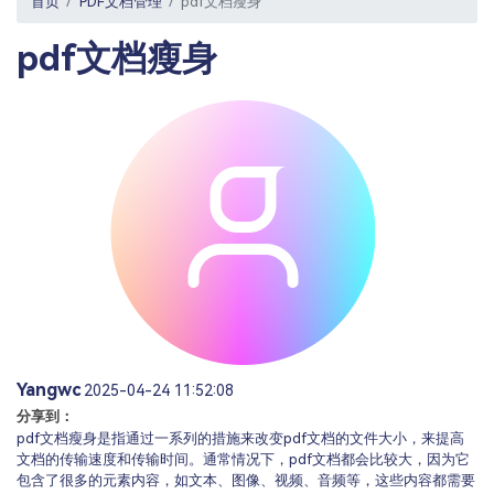
首页
PDF文档管理
pdf文档瘦身
PDF文件压缩
更新日志
万兴PDF SDK
PDF签名
pdf文档瘦身
下载中心
申请试用
PDF批量工具
产品资讯
PDF提取页面
01.热门软件
PDF表格
02.转换PDF
PDF页面调整
03.编辑PDF
PDF文件创建
查看更多 >
PDF注释
PDF OCR
Yangwc
2025-04-24 11:52:08
分享到：
pdf文档瘦身是指通过一系列的措施来改变pdf文档的文件大小，来提高
文档的传输速度和传输时间。通常情况下，pdf文档都会比较大，因为它
包含了很多的元素内容，如文本、图像、视频、音频等，这些内容都需要