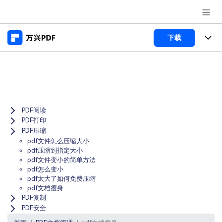
推荐产品
下载
AIGC数字创意
政企服务
产品
实用工具
桌面端
新闻中心
功能
Menu
万兴PDF Windows版
PDF阅读
关于万兴
商业合作
PDF新功能
PDF打印
万兴PDF Mac版
PDF压缩
PDF编辑器
加入我们
帮助中心
学校&教育
pdf文件怎么压缩大小
移动端
pdf压缩到指定大小
产品支持
PDF合并工具
pdf文件变小的简单方法
帮助中心
企业采购
pdf怎么变小
万兴PDF 安卓版
用户指南
PDF转换器
pdf太大了如何免费压缩
登录
立即购买
pdf文档瘦身
万兴PDF iOS版
经销商招募
常见问题
PDF加密
PDF复制
客服热线：
4000-300624
PDF安全
PDF开发工具
产品信息