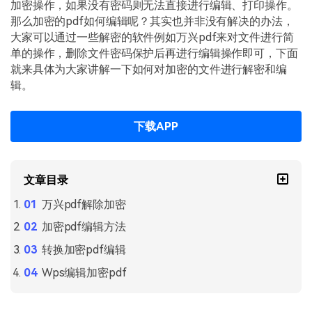
PDF文件压缩
加密操作，如果没有密码则无法直接进行编辑、打印操作。
那么加密的pdf如何编辑呢？其实也并非没有解决的办法，
更新日志
万兴PDF SDK
PDF签名
大家可以通过一些解密的软件例如万兴pdf来对文件进行简
下载中心
申请试用
单的操作，删除文件密码保护后再进行编辑操作即可，下面
PDF批量工具
就来具体为大家讲解一下如何对加密的文件进行解密和编
产品资讯
辑。
PDF提取页面
01.热门软件
PDF表格
下载APP
02.转换PDF
PDF页面调整
03.编辑PDF
文章目录
PDF文件创建
查看更多 >
万兴pdf解除加密
PDF注释
加密pdf编辑方法
PDF OCR
转换加密pdf编辑
Wps编辑加密pdf