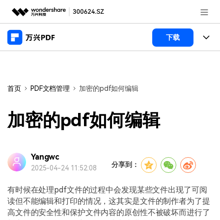
推荐产品
下载
AIGC数字创意
政企服务
产品
实用工具
桌面端
新闻中心
功能
首页
PDF文档管理
加密的pdf如何编辑
万兴PDF Windows版
关于万兴
商业合作
PDF新功能
加密的pdf如何编辑
万兴PDF Mac版
PDF编辑器
加入我们
帮助中心
学校&教育
移动端
产品支持
Yangwc
PDF合并工具
帮助中心
企业采购
分享到：
2025-04-24 11:52:08
万兴PDF 安卓版
用户指南
PDF转换器
登录
立即购买
万兴PDF iOS版
有时候在处理pdf文件的过程中会发现某些文件出现了可阅
经销商招募
常见问题
PDF加密
客服热线：
4000-300624
读但不能编辑和打印的情况，这其实是文件的制作者为了提
高文件的安全性和保护文件内容的原创性不被破坏而进行了
PDF开发工具
产品信息