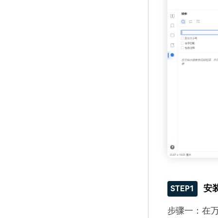
安
STEP1
步骤一：在万