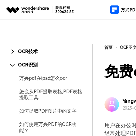
推荐产
AIGC数字创意
平台
产
PDF新功能
视频创意
绘图创意
企业
首页
OCR图
PDF编辑器
用
OCR技术
代理
万兴剧厂
万兴图示
AI驱动的一站式精品影视内容创作平台
一站式办公绘图
常
OCR识别
客户
免费
万兴喵影
万兴脑图
万兴pdf在ipad怎么ocr
AI赋能，你也是剪辑大师
基于云的跨端思
怎么从PDF提取表格,PDF表格
万兴天幕
提取工具
一句话生成视频/图片/音乐
Yang
2025-0
如何提取PDF图片中的文字
Wondershare SelfyzAI
让照片动起来
如何使用万兴PDF的OCR功
用户在办公时
能？
经常处理PD