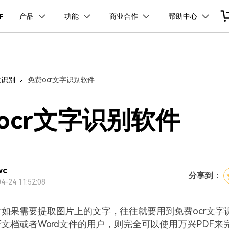
品
政企服务
新闻中心
关于万兴
产品
功能
商业合作
帮助中心
加入我们
服务
解决方案
公司简介
新闻动态
投资者关系
行业应用
实用工具
品支持
桌面端
产品信息
移动端
产品资讯
PDF开发工具
PDF合并工具
学校&教育
PDF文件压缩
企业采购
PDF提取页面
经销商招募
创业历程
活动专题
联系我们
用户
文档创意
数字文档
制造业
实用工具
互联网&
文识别
免费ocr文字识别软件
PDF转换器
PDF签名
PDF表格
户指南
更新日志
社会责任
供应商合作
01.热门软件
万兴PDF Windows版
万兴PDF 安卓版
万兴PDF SDK
免费下载
商
创意绘图
交通运输
教育
万兴PDF
万兴恢复专家
PDF加密
PDF批量工具
PDF页面调整
利器
秒会的全能PDF编辑神器
简单高效的数据管理软件
见问题
下载中心
02.转换PDF
万兴PDF Mac版
万兴PDF iOS版
申请试用
案例
视频创意
金融&银行
电力资源
ocr文字识别软件
万兴HiPDF
万兴易修
03.编辑PDF
免费下载
免费下载
维导图软件
一站式在线PDF解决方案
视频/照片修复一站式解
查看更多 >
wc
分享到：
4-24 11:52:08
免费下载
如果需要提取图片上的文字，往往就要用到免费ocr文字
F文档或者Word文件的用户，则完全可以使用万兴PDF来
所有产品