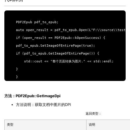
PDF2Epub pdf_to_epub;

auto open_result = pdf_to_epub.Open(L"F:\\source\\test.pd
if (open_result == PDF2Epub::kOpenSuccess) {

pdf_to_epub.SetImageOfEntirePage(true);

if (pdf_to_epub.GetImageOfEntirePage()) {

    std::cout << "整个页面转换为图片." << std::endl;

}

方法：PDF2Epub::GetImageDpi
方法说明：获取文档中图片的
DPI
返回类型：
类型
说明