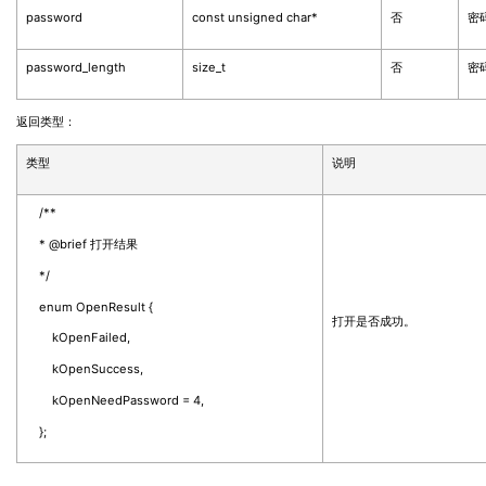
password
const unsigned char*
否
密
password_length
size_t
否
密
返回类型：
类型
说明
/**
* @brief 打开结果
*/
enum OpenResult {
打开是否成功。
kOpenFailed,
kOpenSuccess,
kOpenNeedPassword = 4,
};