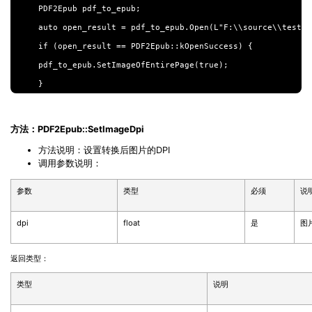
PDF2Epub pdf_to_epub;

auto open_result = pdf_to_epub.Open(L"F:\\source\\test.pd
if (open_result == PDF2Epub::kOpenSuccess) {

pdf_to_epub.SetImageOfEntirePage(true);

方法：PDF2Epub::SetImageDpi
方法说明：设置转换后图片的
DPI
调用参数说明：
参数
类型
必须
说
dpi
float
是
图
返回类型：
类型
说明