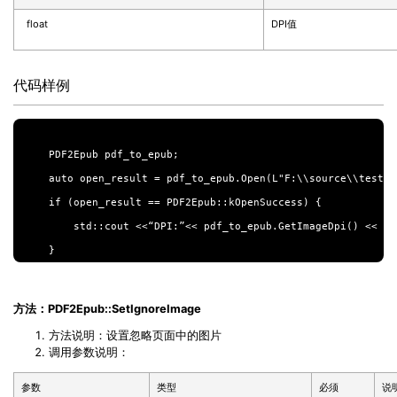
float
DPI值
代码样例
PDF2Epub pdf_to_epub;

auto open_result = pdf_to_epub.Open(L"F:\\source\\test.pd
if (open_result == PDF2Epub::kOpenSuccess) {

    std::cout <<“DPI:”<< pdf_to_epub.GetImageDpi() << std
方法：PDF2Epub::SetIgnoreImage
方法说明：设置忽略页面中的图片
调用参数说明：
参数
类型
必须
说