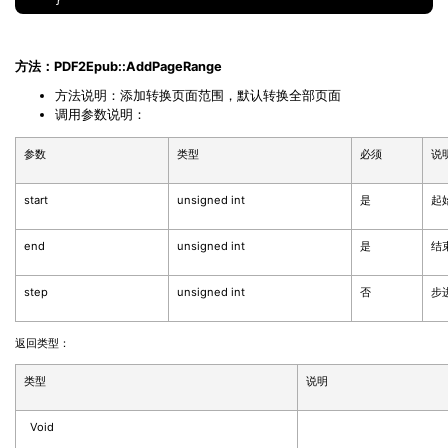
方法：PDF2Epub::AddPageRange
方法说明：添加转换页面范围，默认转换全部页面
调用参数说明：
参数
类型
必须
说
start
unsigned int
是
起
end
unsigned int
是
结
step
unsigned int
否
步
返回类型：
类型
说明
Void