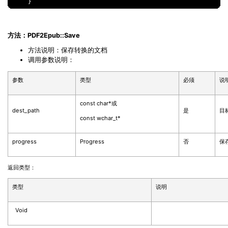
方法：PDF2Epub::Save
方法说明：保存转换的文档
调用参数说明：
参数
类型
必须
说
const char*或
dest_path
是
目
const wchar_t*
progress
Progress
否
保
返回类型：
类型
说明
Void