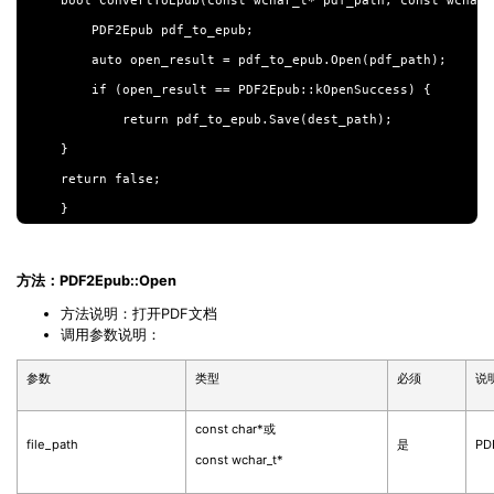
bool ConvertToEpub(const wchar_t* pdf_path, const wchar_
PDF文件压缩
    PDF2Epub pdf_to_epub;

更新日志
万兴PDF SDK
PDF签名
    auto open_result = pdf_to_epub.Open(pdf_path);

下载中心
申请试用
PDF批量工具
    if (open_result == PDF2Epub::kOpenSuccess) {

        return pdf_to_epub.Save(dest_path);

产品资讯
PDF提取页面
}

01.热门软件
return false;

PDF表格
02.转换PDF
PDF页面调整
03.编辑PDF
方法：PDF2Epub::Open
PDF文件创建
查看更多 >
方法说明：打开PDF文档
PDF注释
调用参数说明：
PDF OCR
参数
类型
必须
说
const char*或
file_path
是
P
const wchar_t*