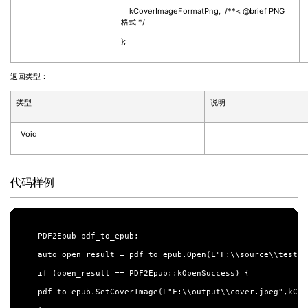
kCoverImageFormatPng, /**< @brief PNG
格式
*/
};
返回类型：
类型
说明
Void
代码样例
PDF2Epub pdf_to_epub;

auto open_result = pdf_to_epub.Open(L"F:\\source\\test.pd
if (open_result == PDF2Epub::kOpenSuccess) {

pdf_to_epub.SetCoverImage(L"F:\\output\\cover.jpeg",kCov