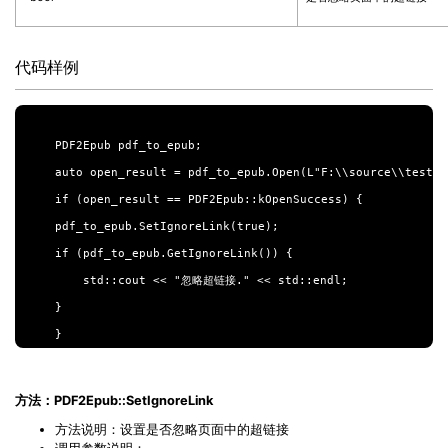
代码样例
PDF2Epub pdf_to_epub;

auto open_result = pdf_to_epub.Open(L"F:\\source\\test.pd
if (open_result == PDF2Epub::kOpenSuccess) {

pdf_to_epub.SetIgnoreLink(true);

if (pdf_to_epub.GetIgnoreLink()) {

    std::cout << "忽略超链接." << std::endl;

}

方法：PDF2Epub::SetIgnoreLink
方法说明：设置是否忽略页面中的超链接