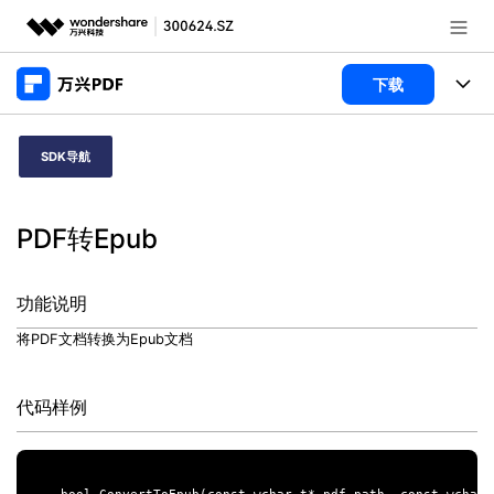
推荐产品
下载
AIGC数字创意
政企服务
产品
SDK导航
实用工具
桌面端
新闻中心
功能
PDF转Epub
万兴PDF Windows版
关于万兴
商业合作
PDF新功能
万兴PDF Mac版
PDF编辑器
加入我们
功能说明
帮助中心
学校&教育
移动端
将PDF文档转换为Epub文档
产品支持
PDF合并工具
帮助中心
企业采购
万兴PDF 安卓版
用户指南
PDF转换器
登录
立即购买
代码样例
万兴PDF iOS版
经销商招募
常见问题
PDF加密
客服热线：
4000-300624
PDF开发工具
产品信息