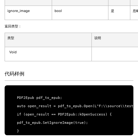
ignore_image
bool
是
忽
返回类型：
类型
说明
Void
代码样例
PDF2Epub pdf_to_epub;

auto open_result = pdf_to_epub.Open(L"F:\\source\\test.pd
if (open_result == PDF2Epub::kOpenSuccess) {

pdf_to_epub.SetIgnoreImage(true);
