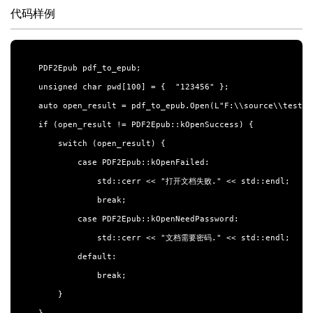
代码样例
PDF2Epub pdf_to_epub;

unsigned char pwd[100] = {  "123456" };

auto open_result = pdf_to_epub.Open(L"F:\\source\\test.p
if (open_result != PDF2Epub::kOpenSuccess) {

    switch (open_result) {

        case PDF2Epub::kOpenFailed:

            std::cerr << "打开文档失败." << std::endl;

            break;

        case PDF2Epub::kOpenNeedPassword:

            std::cerr << "文档需要密码." << std::endl;

        default:

            break;

    }
