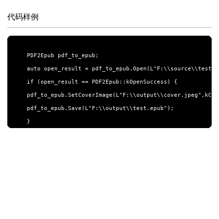
代码样例
PDF2Epub pdf_to_epub;

auto open_result = pdf_to_epub.Open(L"F:\\source\\test.pd
if (open_result == PDF2Epub::kOpenSuccess) {

pdf_to_epub.SetCoverImage(L"F:\\output\\cover.jpeg",kCov
pdf_to_epub.Save(L"F:\\output\\test.epub");
