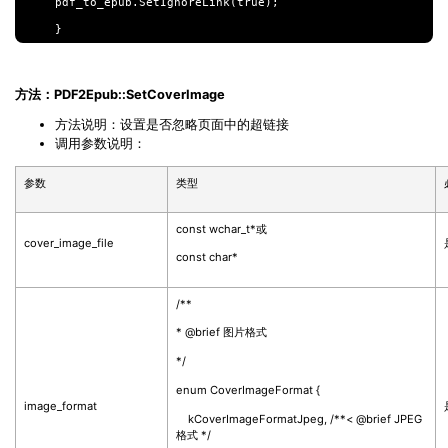
pdf_to_epub.SetIgnoreLink(true);

方法：PDF2Epub::SetCoverImage
方法说明：设置是否忽略页面中的超链接
调用参数说明：
参数
类型
const wchar_t*或
cover_image_file
const char*
/**
* @brief 图片格式
*/
enum CoverImageFormat {
image_format
kCoverImageFormatJpeg, /**< @brief JPEG
格式
*/