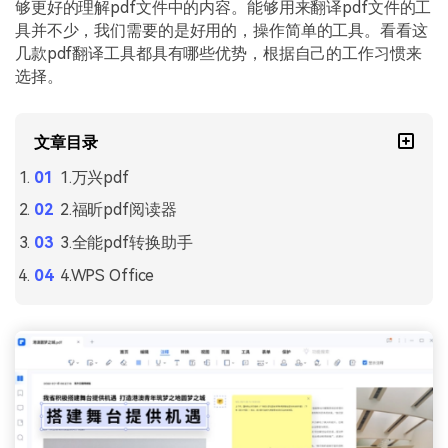
PDF文件压缩
够更好的理解pdf文件中的内容。能够用来翻译pdf文件的工
具并不少，我们需要的是好用的，操作简单的工具。看看这
更新日志
万兴PDF SDK
PDF签名
几款pdf翻译工具都具有哪些优势，根据自己的工作习惯来
下载中心
申请试用
选择。
PDF批量工具
产品资讯
PDF提取页面
文章目录
01.热门软件
PDF表格
1.万兴pdf
02.转换PDF
2.福昕pdf阅读器
PDF页面调整
03.编辑PDF
3.全能pdf转换助手
PDF文件创建
4.WPS Office
查看更多 >
PDF注释
PDF OCR