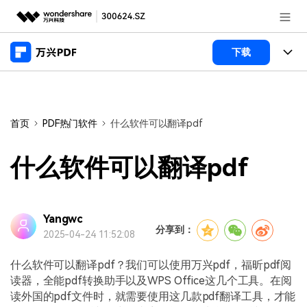
推荐产品
下载
AIGC数字创意
政企服务
产品
实用工具
桌面端
新闻中心
功能
首页
PDF热门软件
什么软件可以翻译pdf
万兴PDF Windows版
关于万兴
商业合作
PDF新功能
什么软件可以翻译pdf
万兴PDF Mac版
PDF编辑器
加入我们
帮助中心
学校&教育
移动端
产品支持
Yangwc
PDF合并工具
帮助中心
企业采购
分享到：
2025-04-24 11:52:08
万兴PDF 安卓版
用户指南
PDF转换器
登录
立即购买
万兴PDF iOS版
什么软件可以翻译pdf？我们可以使用万兴pdf，福昕pdf阅
经销商招募
常见问题
PDF加密
客服热线：
4000-300624
读器，全能pdf转换助手以及WPS Office这几个工具。在阅
读外国的pdf文件时，就需要使用这几款pdf翻译工具，才能
PDF开发工具
产品信息