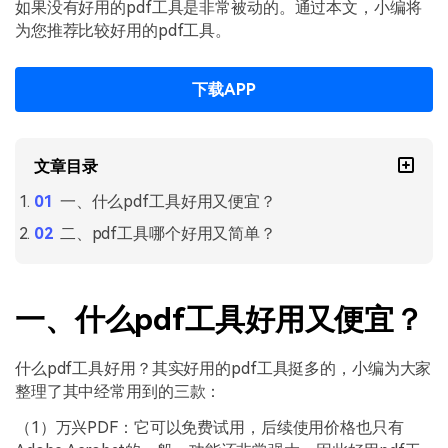
PDF文件压缩
如果没有好用的pdf工具是非常被动的。通过本文，小编将
为您推荐比较好用的pdf工具。
更新日志
万兴PDF SDK
PDF签名
下载中心
申请试用
PDF批量工具
下载APP
产品资讯
PDF提取页面
01.热门软件
文章目录
PDF表格
02.转换PDF
一、什么pdf工具好用又便宜？
PDF页面调整
03.编辑PDF
二、pdf工具哪个好用又简单？
PDF文件创建
查看更多 >
PDF注释
一、什么pdf工具好用又便宜？
PDF OCR
什么pdf工具好用？其实好用的pdf工具挺多的，小编为大家
整理了其中经常用到的三款：
（1）万兴PDF：它可以免费试用，后续使用价格也只有