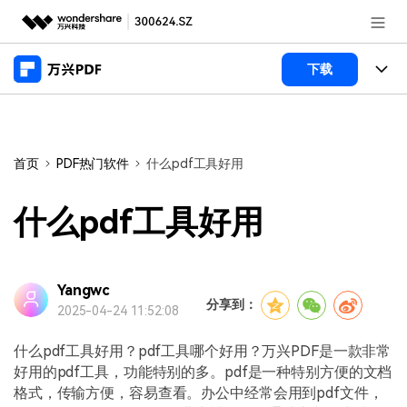
推荐产品
下载
AIGC数字创意
政企服务
产品
实用工具
桌面端
新闻中心
功能
首页
PDF热门软件
什么pdf工具好用
万兴PDF Windows版
关于万兴
商业合作
PDF新功能
什么pdf工具好用
万兴PDF Mac版
PDF编辑器
加入我们
帮助中心
学校&教育
移动端
产品支持
Yangwc
PDF合并工具
帮助中心
企业采购
分享到：
2025-04-24 11:52:08
万兴PDF 安卓版
用户指南
PDF转换器
登录
立即购买
万兴PDF iOS版
什么pdf工具好用？pdf工具哪个好用？万兴PDF是一款非常
经销商招募
常见问题
PDF加密
客服热线：
4000-300624
好用的pdf工具，功能特别的多。pdf是一种特别方便的文档
格式，传输方便，容易查看。办公中经常会用到pdf文件，
PDF开发工具
产品信息