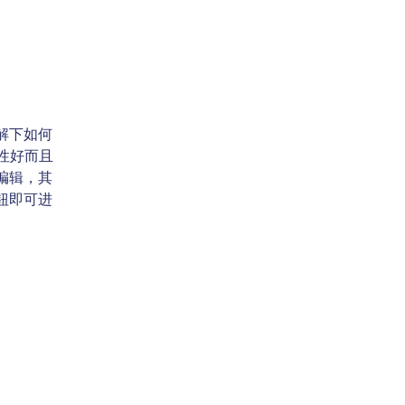
解下如何
容性好而且
编辑，其
钮即可进