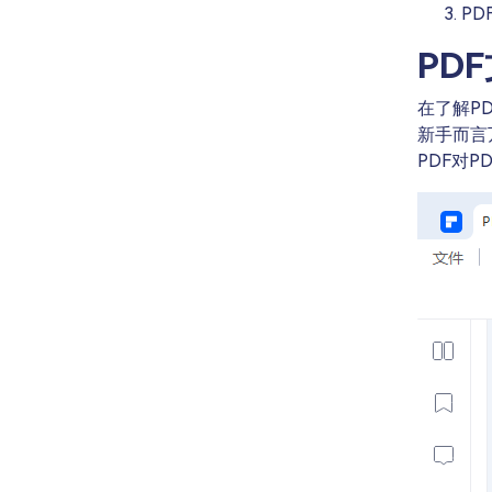
P
PD
在了解P
新手而言
PDF对