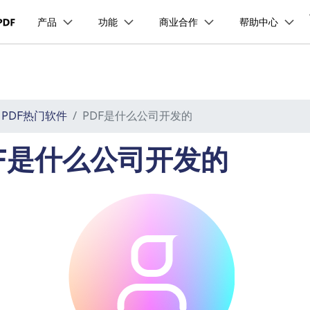
品
政企服务
新闻中心
关于万兴
产品
功能
商业合作
帮助中心
加入我们
服务
解决方案
公司简介
新闻动态
投资者关系
行业应用
实用工具
品支持
桌面端
产品信息
移动端
产品资讯
PDF开发工具
PDF合并工具
学校&教育
PDF文件压缩
企业采购
PDF提取页面
经销商招募
创业历程
活动专题
联系我们
用户
文档创意
数字文档
制造业
实用工具
互联网&
PDF转换器
PDF签名
PDF表格
户指南
更新日志
社会责任
供应商合作
01.热门软件
万兴PDF Windows版
万兴PDF 安卓版
万兴PDF SDK
PDF热门软件
PDF是什么公司开发的
免费下载
商
创意绘图
交通运输
教育
万兴PDF
万兴恢复专家
PDF加密
PDF批量工具
PDF页面调整
利器
秒会的全能PDF编辑神器
简单高效的数据管理软件
见问题
下载中心
02.转换PDF
万兴PDF Mac版
万兴PDF iOS版
申请试用
案例
视频创意
金融&银行
电力资源
DF是什么公司开发的
万兴HiPDF
万兴易修
03.编辑PDF
免费下载
免费下载
维导图软件
一站式在线PDF解决方案
视频/照片修复一站式解
查看更多 >
免费下载
所有产品