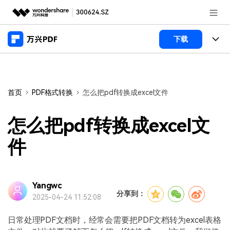
推荐产品
下载
AIGC数字创意
政企服务
产品
实用工具
桌面端
新闻中心
功能
首页
PDF格式转换
怎么把pdf转换成excel文件
万兴PDF Windows版
关于万兴
商业合作
PDF新功能
怎么把pdf转换成excel文
万兴PDF Mac版
PDF编辑器
加入我们
帮助中心
件
学校&教育
移动端
产品支持
PDF合并工具
帮助中心
企业采购
万兴PDF 安卓版
用户指南
PDF转换器
Yangwc
登录
立即购买
分享到：
2025-04-24 11:52:08
万兴PDF iOS版
经销商招募
常见问题
PDF加密
客服热线：
4000-300624
日常处理PDF文档时，经常会需要把PDF文档转为excel表格
PDF开发工具
产品信息