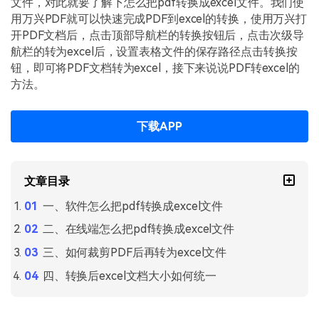
文件，对此就要了解下怎么把pdf转换成excel文件。我们使
PDF文件压缩
用万兴PDF就可以快速完成PDF到excel的转换，使用万兴打
更新日志
万兴PDF SDK
PDF签名
开PDF文档后，点击顶部导航栏的转换按钮后，点击次级导
下载中心
申请试用
航栏的转为excel后，设置表格文件的保存路径点击转换按
PDF批量工具
钮，即可将PDF文档转为excel，接下来说说PDF转excel的
产品资讯
方法。
PDF提取页面
01.热门软件
PDF表格
下载APP
02.转换PDF
PDF页面调整
03.编辑PDF
文章目录
PDF文件创建
查看更多 >
一、软件怎么把pdf转换成excel文件
PDF注释
二、在线端怎么把pdf转换成excel文件
PDF OCR
三、如何裁剪PDF后再转为excel文件
四、转换后excel文档大小如何统一