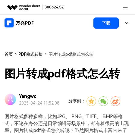
推荐产品
下载
AIGC数字创意
政企服务
产品
实用工具
桌面端
新闻中心
功能
首页
PDF格式转换
图片转成pdf格式怎么转
万兴PDF Windows版
关于万兴
商业合作
PDF新功能
图片转成pdf格式怎么转
万兴PDF Mac版
PDF编辑器
加入我们
帮助中心
学校&教育
移动端
产品支持
Yangwc
PDF合并工具
帮助中心
企业采购
分享到：
2025-04-24 11:52:08
万兴PDF 安卓版
用户指南
PDF转换器
登录
立即购买
万兴PDF iOS版
图片格式多种多样，比如JPG、 PNG、TIFF、 BMP等格
经销商招募
常见问题
PDF加密
客服热线：
4000-300624
式，不论在办公还是日常编辑等场景中，都有着很高的出现
率。图片转成pdf格式怎么转呢？虽然图片格式丰富带来了
PDF开发工具
产品信息