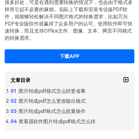
PDF文件压缩
很多好处，可是在遇到需要转换的情况下，也会由于格式多
样而引起不必要的麻烦。实际上下载和安装专业版PDF软
更新日志
万兴PDF SDK
PDF签名
件，就能够轻松解决不同图片格式的转换需求，比如万兴
下载中心
申请试用
PDF专业版软件就赢得了众多用户的认可。使用软件即可快
PDF批量工具
速转换，而且支持Office文件、图像、文本、网页不同格式
产品资讯
的转换需求。
PDF提取页面
01.热门软件
PDF表格
下载APP
02.转换PDF
PDF页面调整
03.编辑PDF
文章目录
PDF文件创建
查看更多 >
图片转成pdf格式怎么转更省事
PDF注释
图片转成pdf怎么更改输出格式
PDF OCR
图片转成pdf格式怎么批量操作
查看器软件图片转成pdf格式怎么转