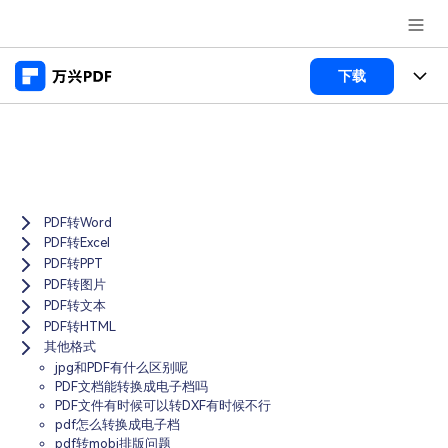
推荐产品
下载
AIGC数字创意
政企服务
产品
实用工具
桌面端
新闻中心
功能
Menu
万兴PDF Windows版
PDF转Word
关于万兴
商业合作
PDF新功能
PDF转Excel
万兴PDF Mac版
PDF转PPT
PDF编辑器
加入我们
帮助中心
学校&教育
PDF转图片
移动端
PDF转文本
产品支持
PDF合并工具
帮助中心
PDF转HTML
企业采购
其他格式
万兴PDF 安卓版
用户指南
PDF转换器
登录
立即购买
jpg和PDF有什么区别呢
万兴PDF iOS版
经销商招募
PDF文档能转换成电子档吗
常见问题
PDF加密
客服热线：
4000-300624
PDF文件有时候可以转DXF有时候不行
pdf怎么转换成电子档
PDF开发工具
产品信息
pdf转mobi排版问题