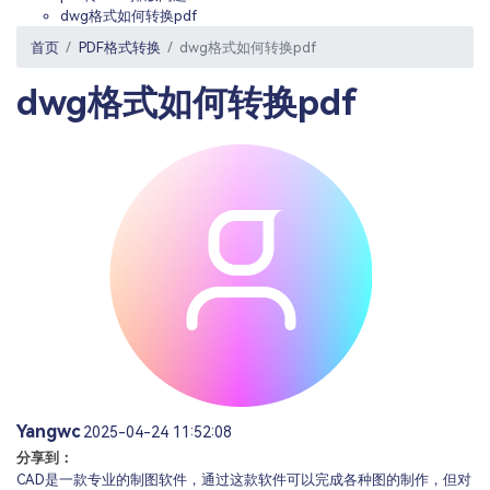
PDF文件压缩
dwg格式如何转换pdf
更新日志
万兴PDF SDK
PDF签名
首页
PDF格式转换
dwg格式如何转换pdf
下载中心
申请试用
PDF批量工具
dwg格式如何转换pdf
产品资讯
PDF提取页面
01.热门软件
PDF表格
02.转换PDF
PDF页面调整
03.编辑PDF
PDF文件创建
查看更多 >
PDF注释
PDF OCR
Yangwc
2025-04-24 11:52:08
分享到：
CAD是一款专业的制图软件，通过这款软件可以完成各种图的制作，但对