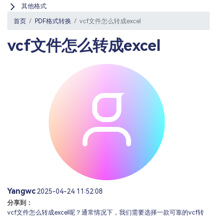
PDF文件压缩
其他格式
更新日志
万兴PDF SDK
PDF签名
首页
PDF格式转换
vcf文件怎么转成excel
下载中心
申请试用
PDF批量工具
vcf文件怎么转成excel
产品资讯
PDF提取页面
01.热门软件
PDF表格
02.转换PDF
PDF页面调整
03.编辑PDF
PDF文件创建
查看更多 >
PDF注释
PDF OCR
Yangwc
2025-04-24 11:52:08
分享到：
vcf文件怎么转成excel呢？通常情况下，我们需要选择一款可靠的vcf转