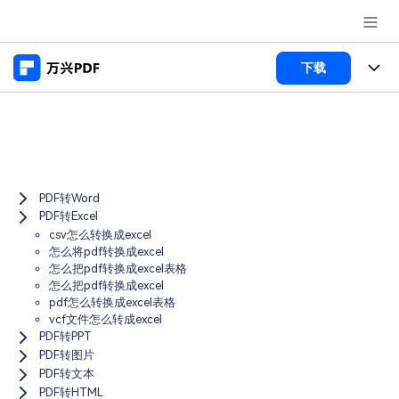
推荐产品
下载
AIGC数字创意
政企服务
产品
实用工具
桌面端
新闻中心
功能
Menu
万兴PDF Windows版
PDF转Word
关于万兴
商业合作
PDF新功能
PDF转Excel
万兴PDF Mac版
csv怎么转换成excel
PDF编辑器
加入我们
帮助中心
学校&教育
怎么将pdf转换成excel
怎么把pdf转换成excel表格
移动端
产品支持
PDF合并工具
怎么把pdf转换成excel
帮助中心
企业采购
pdf怎么转换成excel表格
万兴PDF 安卓版
用户指南
PDF转换器
vcf文件怎么转成excel
登录
立即购买
PDF转PPT
万兴PDF iOS版
经销商招募
常见问题
PDF加密
PDF转图片
客服热线：
4000-300624
PDF转文本
PDF开发工具
产品信息
PDF转HTML