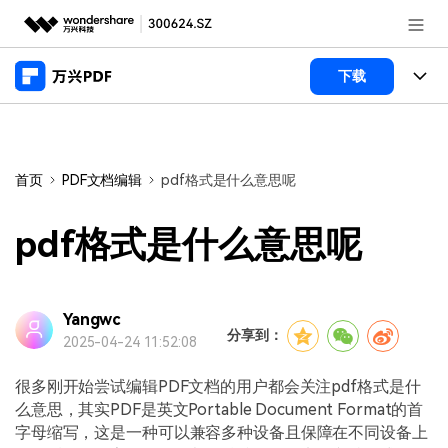
推荐产品
下载
AIGC数字创意
政企服务
产品
实用工具
桌面端
新闻中心
功能
首页
PDF文档编辑
pdf格式是什么意思呢
万兴PDF Windows版
关于万兴
商业合作
PDF新功能
pdf格式是什么意思呢
万兴PDF Mac版
PDF编辑器
加入我们
帮助中心
学校&教育
移动端
产品支持
Yangwc
PDF合并工具
帮助中心
企业采购
分享到：
2025-04-24 11:52:08
万兴PDF 安卓版
用户指南
PDF转换器
登录
立即购买
万兴PDF iOS版
很多刚开始尝试编辑PDF文档的用户都会关注pdf格式是什
经销商招募
常见问题
PDF加密
客服热线：
4000-300624
么意思，其实PDF是英文Portable Document Format的首
字母缩写，这是一种可以兼容多种设备且保障在不同设备上
PDF开发工具
产品信息