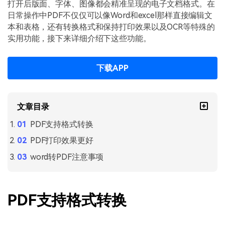
PDF文件压缩
打开后版面、字体、图像都会精准呈现的电子文档格式。在
日常操作中PDF不仅仅可以像Word和excel那样直接编辑文
更新日志
万兴PDF SDK
PDF签名
本和表格，还有转换格式和保持打印效果以及OCR等特殊的
下载中心
申请试用
实用功能，接下来详细介绍下这些功能。
PDF批量工具
产品资讯
PDF提取页面
下载APP
01.热门软件
PDF表格
02.转换PDF
PDF页面调整
文章目录
03.编辑PDF
PDF支持格式转换
PDF文件创建
查看更多 >
PDF打印效果更好
PDF注释
word转PDF注意事项
PDF OCR
PDF支持格式转换