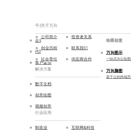
平台服务
AIGC数字创意
关于万兴
公司简介
投资者关系
企业用户
视频创意
绘图创意
创业历程
联系我们
代理商
万兴剧厂
万兴图示
AI驱动的一站式精品影视内容创作平
社会责任
供应商合作
一站式办公绘图
客户案例
台
解决方案
万兴脑图
万兴喵影
基于云的跨端思
AI赋能，你也是剪辑大师
数字文档
万兴天幕
创意绘图
一句话生成视频/图片/音乐
视频创意
行业应用
Wondershare SelfyzAI
让照片动起来
实用工具
制造业
互联网&科技