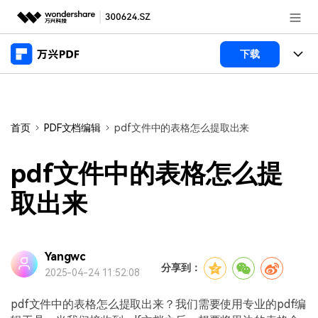
推荐产品
下载
AIGC数字创意
政企服务
产品
实用工具
桌面端
新闻中心
功能
首页
PDF文档编辑
pdf文件中的表格怎么提取出来
万兴PDF Windows版
关于万兴
商业合作
PDF新功能
pdf文件中的表格怎么提
万兴PDF Mac版
PDF编辑器
加入我们
帮助中心
取出来
学校&教育
移动端
产品支持
PDF合并工具
帮助中心
企业采购
万兴PDF 安卓版
用户指南
PDF转换器
Yangwc
登录
立即购买
分享到：
2025-04-24 11:52:08
万兴PDF iOS版
经销商招募
常见问题
PDF加密
客服热线：
4000-300624
pdf文件中的表格怎么提取出来？我们需要使用专业的pdf编
PDF开发工具
产品信息