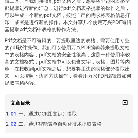
辑工具。当我们接收到pdf文档之后，想要将里边的表格全
PDF文件压缩
部提取进行新的汇总，进行pdf文档表格提取的操作之后，
更新日志
万兴PDF SDK
PDF签名
可以生成一个新的pdf文档，按照自己的需求将表格信息打
下载中心
申请试用
印，或者是进行新的操作。本文分享几个使用万兴PDF编辑
PDF批量工具
器提取pdf文档中表格的操作方法。
产品资讯
Pdf文档是不可编辑的，要提取里边的表格，需要使用专业
PDF提取页面
01.热门软件
的pdf软件操作。我们可以使用万兴PDF编辑器来提取文档
PDF表格
中的表格内容，pdf文档的安全性很高，这是一种使用率较
02.转换PDF
高的文档格式，pdf文档中可以包含文字，表格，图片等内
PDF页面调整
容，在接收到pdf文档之后，想要将里边的表格部分提取出
03.编辑PDF
来，可以按照下边的方法操作，看看用万兴PDF编辑器如何
PDF文件创建
提取表格内容。
查看更多 >
PDF注释
文章目录
PDF OCR
一、通过OCR图文识别提取
二、通过智能表单自动化技术提取表格