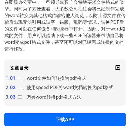
PDF文件压缩
在职场办公室中，一些领导或客户会特地要求文件格式的类
型。同时为了方便查看，大多数公司往往会将已经制作完成
更新日志
万兴PDF SDK
PDF签名
的word转换为其他格式传输给他人浏览，以防止源文件在传
下载中心
申请试用
输后出现无法引用或缺字、错版、乱码等情况，转换PDF后
PDF批量工具
的文件可以在任何设备和阅读器中打开。因此，对于word格
产品资讯
式的文件，用户可以借助下载一些PDF阅读器来帮助自己将
PDF提取页面
word变成pdf格式文件，甚至还可以对已经完成转换的文档
01.热门软件
进行修改。
PDF表格
02.转换PDF
PDF页面调整
03.编辑PDF
文章目录
PDF文件创建
一、word文件如何转换为pdf格式
查看更多 >
二、使用speed PDF将word文档转换为pdf格式
PDF注释
三、万兴word转换pdf格式方法
PDF OCR
下载APP