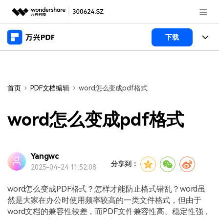
推荐产品
下载
AIGC数字创意
政企服务
产品
实用工具
桌面端
新闻中心
功能
首页
PDF文档编辑
word怎么变成pdf格式
万兴PDF Windows版
关于万兴
商业合作
PDF新功能
word怎么变成pdf格式
万兴PDF Mac版
PDF编辑器
加入我们
帮助中心
学校&教育
移动端
产品支持
Yangwc
PDF合并工具
帮助中心
企业采购
分享到：
2025-04-24 11:52:08
万兴PDF 安卓版
用户指南
PDF转换器
登录
立即购买
万兴PDF iOS版
word怎么变成PDF格式？怎样才能防止格式错乱？word虽
经销商招募
常见问题
PDF加密
客服热线：
4000-300624
然是大家在办公时使用频率较高的一类文件格式，但由于
word文档的兼容性较差，而PDF文件兼容性高、稳定性强，
PDF开发工具
产品信息