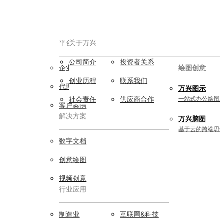
平台服务
AIGC数字创意
关于万兴
公司简介
投资者关系
企业用户
视频创意
绘图创意
创业历程
联系我们
代理商
万兴剧厂
万兴图示
AI驱动的一站式精品影视内容创作平
社会责任
供应商合作
一站式办公绘图
客户案例
台
解决方案
万兴脑图
万兴喵影
基于云的跨端思
AI赋能，你也是剪辑大师
数字文档
万兴天幕
创意绘图
一句话生成视频/图片/音乐
视频创意
行业应用
Wondershare SelfyzAI
让照片动起来
实用工具
制造业
互联网&科技