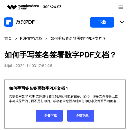
推荐产品
下载
AIGC数字创意
政企服务
产品
首页
>
PDF文档注释
>
如何手写签名签署数字PDF文档？
实用工具
桌面端
新闻中心
功能
如何手写签名签署数字PDF文档？
万兴PDF Windows版
关于万兴
商业合作
时间：2022-11-03 17:52:26
PDF新功能
万兴PDF Mac版
PDF编辑器
加入我们
帮助中心
学校&教育
如何手写签名签署数字PDF文档？
移动端
产品支持
PDF合并工具
帮助中心
企业采购
您需要对数字 PDF 文件进行签名的原因可能有很多。如今，许多文件都是以数
免费下载
立即购买
字格式显示的，而不是打印的。或者有时您没有时间打印数字文件而手动签名。
万兴PDF 安卓版
用户指南
PDF转换器
万兴PDF iOS版
经销商招募
常见问题
PDF加密
免费下载
免费下载
客服热线：
4000-300624
登录
立即购买
PDF开发工具
产品信息