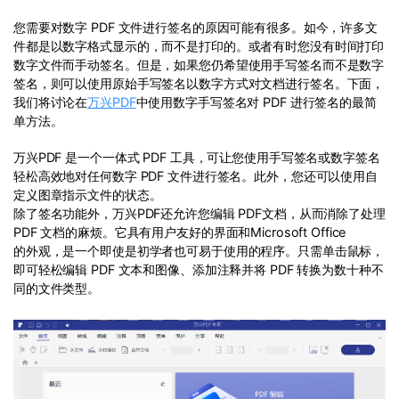
PDF文件压缩
免费下载
您需要对数字 PDF 文件进行签名的原因可能有很多。如今，许多文
更新日志
万兴PDF SDK
PDF签名
件都是以数字格式显示的，而不是打印的。或者有时您没有时间打印
下载中心
申请试用
数字文件而手动签名。但是，如果您仍希望使用手写签名而不是数字
PDF批量工具
签名，则可以使用原始手写签名以数字方式对文档进行签名。下面，
我们将讨论在
万兴PDF
中使用数字手写签名对 PDF 进行签名的最简
产品资讯
PDF提取页面
单方法。
免费下载
01.热门软件
PDF表格
万兴PDF 是一个一体式 PDF 工具，可让您使用手写签名或数字签名
02.转换PDF
轻松高效地对任何数字 PDF 文件进行签名。此外，您还可以使用自
PDF页面调整
定义图章指示文件的状态。
03.编辑PDF
除了签名功能外，万兴PDF还允许您编辑 PDF文档，从而消除了处理
PDF 文档的麻烦。它具有用户友好的界面和Microsoft Office
PDF文件创建
查看更多 >
的外观，是一个即使是初学者也可易于使用的程序。只需单击鼠标，
PDF注释
即可轻松编辑 PDF 文本和图像、添加注释并将 PDF 转换为数十种不
同的文件类型。
PDF OCR
免费下载
免费下载