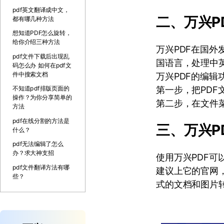
pdf英文翻译成中文，
二、万兴P
都有哪几种方法
想知道PDF怎么旋转，
给你介绍三种方法
万兴PDF在国
pdf文件下载后出现乱
国语言，处理中
码怎么办 如何在pdf文
件中搜索文档
万兴PDF的编
第一步，把PDF
不知道pdf排版页面的
操作？为你分享简单的
第二步，在文件菜
方法
pdf在线分割的方法是
三、万兴P
什么？
pdf无法编辑了怎么
办？求大神支招
使用万兴PDF可
pdf文件翻译方法有哪
建议上它的官网
些？
式的文档和图片