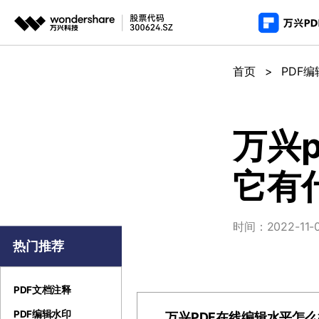
推荐产
AIGC数字创意
平台
首页
>
PDF
PDF新功能
产
视频创意
绘图创意
企业
PDF编辑器
用
代理
万兴剧厂
万兴图示
万兴
AI驱动的一站式精品影视内容创作平台
一站式办公绘图
常
客户
它有
万兴喵影
万兴脑图
AI赋能，你也是剪辑大师
基于云的跨端思
万兴天幕
时间：2022-11-03
一句话生成视频/图片/音乐
热门推荐
Wondershare SelfyzAI
让照片动起来
PDF文档注释
PDF编辑水印
万兴PDF在线编辑水平怎