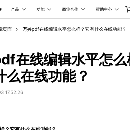
产品
功能
商业合作
帮助中心
加入我们
品
政企服务
新闻中心
关于万兴
服务
解决方案
公司简介
新闻动态
投资者关系
行业应用
实用工具
编辑页面
>
万兴pdf在线编辑水平怎么样？它有什么在线功能？
品支持
桌面端
PDF合并工具
学校&教育
产品信息
PDF文件压缩
移动端
企业采购
PDF提取页面
产品资讯
经销商招募
PDF开发工具
创业历程
活动专题
联系我们
用户
文档创意
数字文档
制造业
实用工具
互联网&
PDF转换器
PDF签名
PDF表格
户指南
更新日志
社会责任
供应商合作
01.热门软件
万兴PDF Windows版
万兴PDF 安卓版
万兴PDF SDK
免费下载
商
创意绘图
交通运输
教育
万兴PDF
万兴恢复专家
pdf在线编辑水平怎么
PDF加密
PDF批量工具
PDF页面调整
利器
秒会的全能PDF编辑神器
简单高效的数据管理软件
见问题
下载中心
02.转换PDF
万兴PDF Mac版
万兴PDF iOS版
申请试用
案例
视频创意
金融&银行
电力资源
什么在线功能？
万兴HiPDF
万兴易修
03.编辑PDF
免费下载
免费下载
维导图软件
一站式在线PDF解决方案
视频/照片修复一站式解
查看更多 >
 17:52:26
免费下载
所有产品
么样？它有什么在线功能？