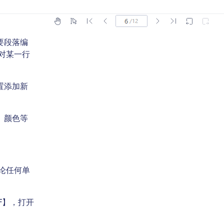
要段落编
对某一行
置添加新
、颜色等
论任何单
F】，打开