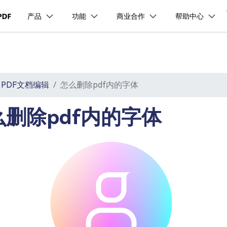
品
政企服务
新闻中心
关于万兴
产品
功能
商业合作
帮助中心
加入我们
服务
解决方案
公司简介
新闻动态
投资者关系
行业应用
实用工具
品支持
桌面端
产品信息
移动端
产品资讯
PDF开发工具
PDF合并工具
学校&教育
PDF文件压缩
企业采购
PDF提取页面
经销商招募
创业历程
活动专题
联系我们
用户
文档创意
数字文档
制造业
实用工具
互联网&
PDF转换器
PDF签名
PDF表格
户指南
更新日志
社会责任
供应商合作
01.热门软件
万兴PDF Windows版
万兴PDF 安卓版
万兴PDF SDK
PDF文档编辑
怎么删除pdf内的字体
免费下载
商
创意绘图
交通运输
教育
万兴PDF
万兴恢复专家
PDF加密
PDF批量工具
PDF页面调整
利器
秒会的全能PDF编辑神器
简单高效的数据管理软件
见问题
下载中心
02.转换PDF
万兴PDF Mac版
万兴PDF iOS版
申请试用
案例
视频创意
金融&银行
电力资源
么删除pdf内的字体
万兴HiPDF
万兴易修
03.编辑PDF
免费下载
免费下载
维导图软件
一站式在线PDF解决方案
视频/照片修复一站式解
查看更多 >
免费下载
所有产品