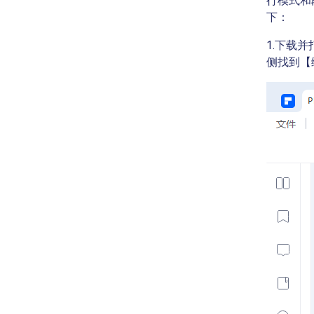
行模式和
下：
1.下载
侧找到【