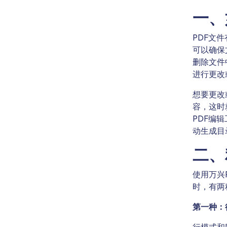
一、
PDF文
可以确保
删除文件
进行更改
想要更改
容，这时
PDF编
动生成目
二、
使用万兴
时，有两
第一种：