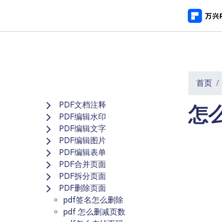
推荐产
AIGC数字创意
平台
产
PDF新功能
视频创意
绘图创意
企业
PDF编辑器
用
首页
Menu
代理
万兴剧厂
万兴图示
AI驱动的一站式精品影视内容创作平台
一站式办公绘图
常
PDF文档注释
客户
怎
PDF编辑水印
万兴喵影
万兴脑图
PDF编辑文字
AI赋能，你也是剪辑大师
基于云的跨端思
PDF编辑图片
万兴天幕
PDF编辑表单
一句话生成视频/图片/音乐
PDF合并页面
PDF拆分页面
Wondershare SelfyzAI
PDF删除页面
让照片动起来
pdf签名怎么删除
pdf 怎么删减页数