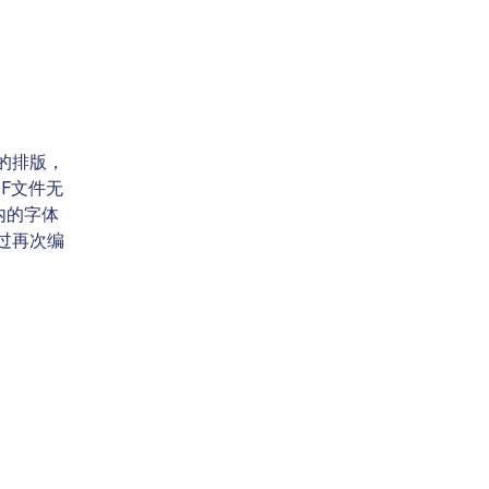
的排版，
F文件无
内的字体
过再次编