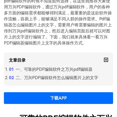
pdf编辑软件的时候不知道如何选择，在这里我推荐大家使
PDF文件压缩
用万兴PDF编辑软件，通过万兴pdf编辑软件，用户的各种
更新日志
万兴PDF SDK
PDF签名
多方面的编辑需求都能够得到满足，最重要的是这款软件操
下载中心
申请试用
作流畅，容易上手，能够满足不同人群的操作需求。Pdf编
PDF批量工具
辑器怎么编辑图片上的文字，需要用户将需要编辑的图片上
产品资讯
传到万兴pdf编辑软件上，然后进入编辑页面后就可以对图
PDF提取页面
片上的文字进行编辑了。下面，我们就来具体看一看万兴
01.热门软件
PDF编辑器编辑图片上文字的具体操作方式。
PDF表格
02.转换PDF
PDF页面调整
03.编辑PDF
文章目录
PDF文件创建
一、可靠的PDF编辑软件之万兴pdf编辑器
查看更多 >
二、万兴PDF编辑软件怎么编辑图片上的文字
PDF注释
PDF OCR
下载APP