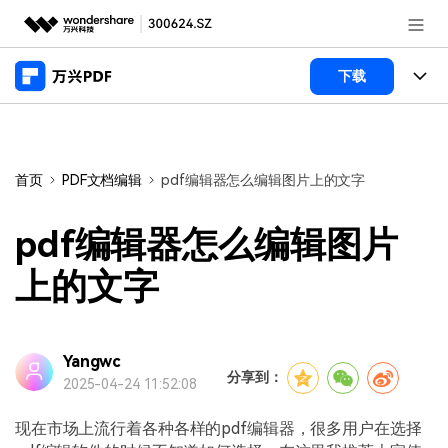
推荐产品
下载
AIGC数字创意
政企服务
产品
实用工具
桌面端
新闻中心
功能
首页
PDF文档编辑
pdf编辑器怎么编辑图片上的文字
万兴PDF Windows版
关于万兴
商业合作
PDF新功能
pdf编辑器怎么编辑图片
万兴PDF Mac版
PDF编辑器
加入我们
帮助中心
上的文字
学校&教育
移动端
产品支持
PDF合并工具
帮助中心
企业采购
万兴PDF 安卓版
用户指南
PDF转换器
Yangwc
登录
立即购买
分享到：
2025-04-24 11:52:08
万兴PDF iOS版
经销商招募
常见问题
PDF加密
客服热线：
4000-300624
现在市场上流行着各种各样的pdf编辑器，很多用户在选择
PDF开发工具
产品信息