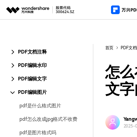
推荐产
AIGC数字创意
平台
产
PDF新功能
视频创意
绘图创意
企业
首页
PDF文
PDF编辑器
用
PDF文档注释
代理
万兴剧厂
万兴图示
AI驱动的一站式精品影视内容创作平台
一站式办公绘图
常
PDF编辑水印
客户
怎么
万兴喵影
万兴脑图
PDF编辑文字
AI赋能，你也是剪辑大师
基于云的跨端思
文字
PDF编辑图片
万兴天幕
一句话生成视频/图片/音乐
pdf是什么格式图片
Wondershare SelfyzAI
pdf怎么改成jpg格式不收费
让照片动起来
Yang
2025-0
pdf是图片格式吗