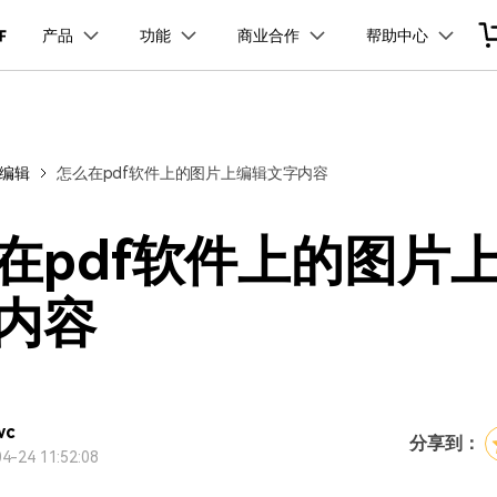
品
政企服务
新闻中心
关于万兴
产品
功能
商业合作
帮助中心
加入我们
服务
解决方案
公司简介
新闻动态
投资者关系
行业应用
实用工具
品支持
桌面端
产品信息
移动端
产品资讯
PDF开发工具
PDF合并工具
学校&教育
PDF文件压缩
企业采购
PDF提取页面
经销商招募
创业历程
活动专题
联系我们
用户
文档创意
数字文档
制造业
实用工具
互联网&
档编辑
怎么在pdf软件上的图片上编辑文字内容
PDF转换器
PDF签名
PDF表格
户指南
更新日志
社会责任
供应商合作
01.热门软件
万兴PDF Windows版
万兴PDF 安卓版
万兴PDF SDK
免费下载
商
创意绘图
交通运输
教育
万兴PDF
万兴恢复专家
PDF加密
PDF批量工具
PDF页面调整
利器
秒会的全能PDF编辑神器
简单高效的数据管理软件
见问题
下载中心
02.转换PDF
万兴PDF Mac版
万兴PDF iOS版
申请试用
案例
视频创意
金融&银行
电力资源
在pdf软件上的图片
万兴HiPDF
万兴易修
03.编辑PDF
免费下载
免费下载
维导图软件
一站式在线PDF解决方案
视频/照片修复一站式解
内容
查看更多 >
免费下载
wc
分享到：
4-24 11:52:08
所有产品