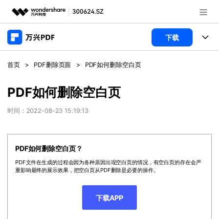
推荐产品
下载
AIGC数字创意
政企服务
产品
首页
>
PDF删除页面
>
PDF如何删除空白页
实用工具
桌面端
新闻中心
功能
PDF如何删除空白页
万兴PDF Windows版
关于万兴
商业合作
时间：2022-08-23 15:19:13
PDF新功能
万兴PDF Mac版
PDF编辑器
加入我们
帮助中心
学校&教育
PDF如何删除空白页？
移动端
产品支持
PDF合并工具
帮助中心
企业采购
PDF文件在生成的过程会因为各种原因出现空白页的情况，有空白页的存在会严
重影响最终的展示效果，把空白页从PDF删除是必要的操作。
万兴PDF 安卓版
用户指南
PDF转换器
登录
立即购买
万兴PDF iOS版
经销商招募
常见问题
PDF加密
客服热线：
4000-300624
下载APP
PDF开发工具
产品信息