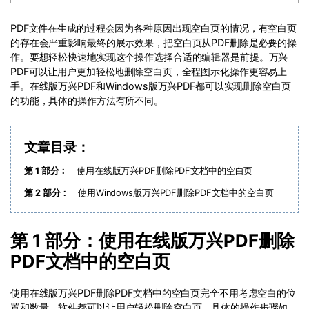
PDF文件压缩
更新日志
万兴PDF SDK
PDF文件在生成的过程会因为各种原因出现空白页的情况，有空白页
PDF签名
的存在会严重影响最终的展示效果，把空白页从PDF删除是必要的操
下载中心
申请试用
PDF批量工具
作。要想轻松快速地实现这个操作选择合适的编辑器是前提。万兴
PDF可以让用户更加轻松地删除空白页，全程图示化操作更容易上
产品资讯
手。在线版万兴PDF和Windows版万兴PDF都可以实现删除空白页
PDF提取页面
的功能，具体的操作方法有所不同。
01.热门软件
PDF表格
02.转换PDF
文章目录：
PDF页面调整
03.编辑PDF
第 1 部分：
使用在线版万兴PDF删除PDF文档中的空白页
PDF文件创建
查看更多 >
第 2 部分：
使用Windows版万兴PDF删除PDF文档中的空白页
PDF注释
PDF OCR
第 1 部分：使用在线版万兴PDF删除
PDF文档中的空白页
使用在线版万兴PDF删除PDF文档中的空白页完全不用考虑空白的位
置和数量，软件都可以让用户轻松删除空白页，具体的操作步骤如