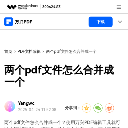
推荐产品
下载
AIGC数字创意
政企服务
产品
实用工具
桌面端
新闻中心
功能
首页
PDF文档编辑
两个pdf文件怎么合并成一个
万兴PDF Windows版
关于万兴
商业合作
PDF新功能
两个pdf文件怎么合并成
万兴PDF Mac版
PDF编辑器
加入我们
帮助中心
一个
学校&教育
移动端
产品支持
PDF合并工具
帮助中心
企业采购
万兴PDF 安卓版
用户指南
PDF转换器
Yangwc
登录
立即购买
分享到：
2025-04-24 11:52:08
万兴PDF iOS版
经销商招募
常见问题
PDF加密
客服热线：
4000-300624
两个pdf文件怎么合并成一个？使用万兴PDF编辑工具就可
PDF开发工具
产品信息