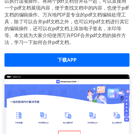
以执行这项操作。将两个pdf文档合并在一起，可以直接用
PDF文件压缩
一个pdf文档展现内容，便于查找文档中的内容，也便于pdf
更新日志
万兴PDF SDK
PDF签名
文档的编辑操作。万兴地PDF是专业的pdf文档编辑处理工
下载中心
申请试用
具，除了可以合并pdf文档之外，也可以对pdf文档进行其它
PDF批量工具
的编辑操作，还可以在pdf文档上添加电子签名，水印等
产品资讯
等。本文就为大家介绍使用万兴PDF合并pdf文档的操作方
PDF提取页面
法，学习一下如何合并pdf文档。
01.热门软件
PDF表格
02.转换PDF
下载APP
PDF页面调整
03.编辑PDF
PDF文件创建
查看更多 >
PDF注释
PDF OCR