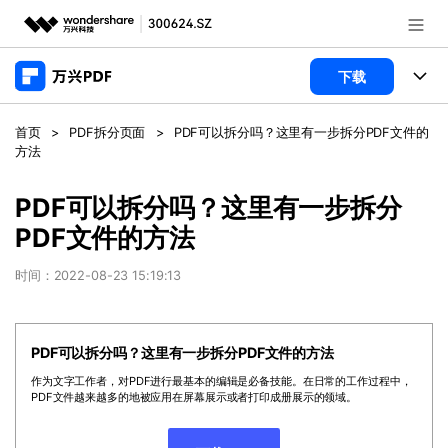
推荐产品
下载
AIGC数字创意
政企服务
产品
首页
>
PDF拆分页面
>
PDF可以拆分吗？这里有一步拆分PDF文件的
实用工具
方法
桌面端
新闻中心
功能
PDF可以拆分吗？这里有一步拆分
万兴PDF Windows版
关于万兴
商业合作
PDF新功能
PDF文件的方法
万兴PDF Mac版
PDF编辑器
加入我们
帮助中心
时间：2022-08-23 15:19:13
学校&教育
移动端
产品支持
PDF合并工具
帮助中心
企业采购
万兴PDF 安卓版
PDF可以拆分吗？这里有一步拆分PDF文件的方法
用户指南
PDF转换器
登录
立即购买
作为文字工作者，对PDF进行最基本的编辑是必备技能。在日常的工作过程中，
万兴PDF iOS版
经销商招募
常见问题
PDF加密
PDF文件越来越多的地被应用在屏幕展示或者打印成册展示的领域。
客服热线：
4000-300624
PDF开发工具
产品信息