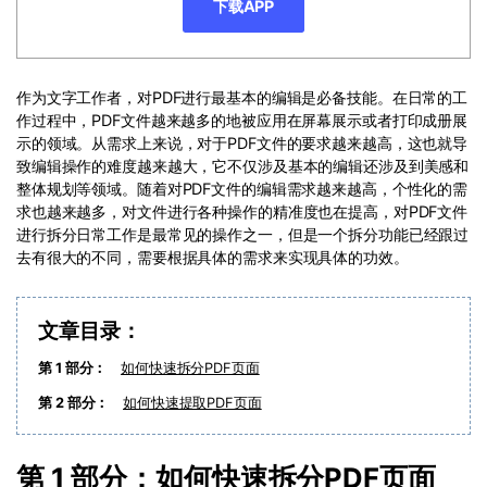
PDF文件压缩
下载APP
更新日志
万兴PDF SDK
PDF签名
下载中心
申请试用
PDF批量工具
作为文字工作者，对PDF进行最基本的编辑是必备技能。在日常的工
作过程中，PDF文件越来越多的地被应用在屏幕展示或者打印成册展
产品资讯
示的领域。从需求上来说，对于PDF文件的要求越来越高，这也就导
PDF提取页面
01.热门软件
致编辑操作的难度越来越大，它不仅涉及基本的编辑还涉及到美感和
PDF表格
整体规划等领域。随着对PDF文件的编辑需求越来越高，个性化的需
02.转换PDF
求也越来越多，对文件进行各种操作的精准度也在提高，对PDF文件
PDF页面调整
进行拆分日常工作是最常见的操作之一，但是一个拆分功能已经跟过
03.编辑PDF
去有很大的不同，需要根据具体的需求来实现具体的功效。
PDF文件创建
查看更多 >
文章目录：
PDF注释
第 1 部分：
如何快速拆分PDF页面
PDF OCR
第 2 部分：
如何快速提取PDF页面
第 1 部分：如何快速拆分PDF页面