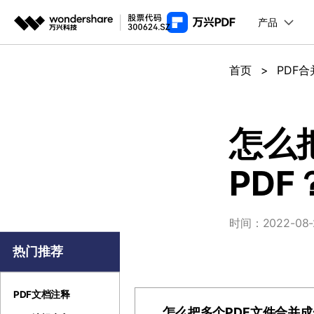
产品
推荐产
AIGC数字创意
平台
首页
>
PDF
PDF新功能
产
视频创意
绘图创意
企业
PDF编辑器
用
代理
万兴剧厂
万兴图示
怎么
AI驱动的一站式精品影视内容创作平台
一站式办公绘图
常
客户
PDF
万兴喵影
万兴脑图
AI赋能，你也是剪辑大师
基于云的跨端思
万兴天幕
时间：2022-08-23
一句话生成视频/图片/音乐
热门推荐
Wondershare SelfyzAI
让照片动起来
PDF文档注释
怎么把多个PDF文件合并成