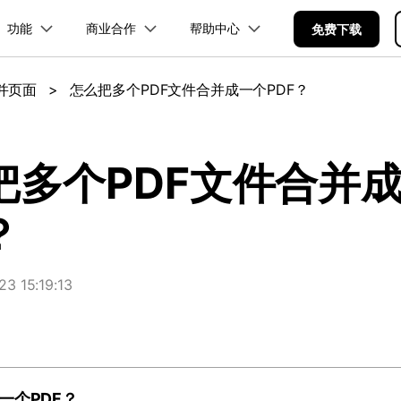
功能
商业合作
帮助中心
加入我们
品
政企服务
新闻中心
关于万兴
免费下载
服务
解决方案
公司简介
新闻动态
投资者关系
行业应用
实用工具
合并页面
>
怎么把多个PDF文件合并成一个PDF？
品支持
桌面端
PDF合并工具
学校&教育
产品信息
PDF文件压缩
移动端
企业采购
PDF提取页面
产品资讯
PDF开发工具
经销商招募
创业历程
活动专题
联系我们
用户
文档创意
数字文档
制造业
实用工具
互联网&
PDF转换器
PDF签名
PDF表格
户指南
更新日志
社会责任
供应商合作
01.热门软件
万兴PDF Windows版
万兴PDF 安卓版
万兴PDF SDK
免费下载
商
创意绘图
交通运输
教育
万兴PDF
万兴恢复专家
把多个PDF文件合并
PDF加密
PDF批量工具
PDF页面调整
利器
秒会的全能PDF编辑神器
简单高效的数据管理软件
见问题
下载中心
02.转换PDF
万兴PDF Mac版
万兴PDF iOS版
申请试用
案例
视频创意
金融&银行
电力资源
？
万兴HiPDF
万兴易修
03.编辑PDF
免费下载
免费下载
维导图软件
一站式在线PDF解决方案
视频/照片修复一站式解
查看更多 >
 15:19:13
免费下载
所有产品
一个PDF？