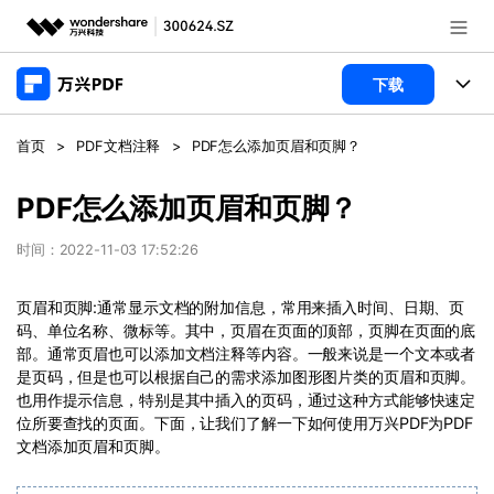
推荐产品
下载
AIGC数字创意
政企服务
产品
首页
>
PDF文档注释
>
PDF怎么添加页眉和页脚？
实用工具
桌面端
新闻中心
功能
PDF怎么添加页眉和页脚？
万兴PDF Windows版
关于万兴
商业合作
时间：2022-11-03 17:52:26
PDF新功能
万兴PDF Mac版
PDF编辑器
加入我们
帮助中心
页眉和页脚:通常显示文档的附加信息，常用来插入时间、日期、页
学校&教育
码、单位名称、微标等。其中，页眉在页面的顶部，页脚在页面的底
移动端
部。通常页眉也可以添加文档注释等内容。一般来说是一个文本或者
产品支持
PDF合并工具
帮助中心
企业采购
是页码，但是也可以根据自己的需求添加图形图片类的页眉和页脚。
万兴PDF 安卓版
用户指南
PDF转换器
也用作提示信息，特别是其中插入的页码，通过这种方式能够快速定
登录
立即购买
位所要查找的页面。下面，让我们了解一下如何使用万兴PDF为PDF
万兴PDF iOS版
经销商招募
常见问题
PDF加密
客服热线：
4000-300624
文档添加页眉和页脚。
PDF开发工具
产品信息