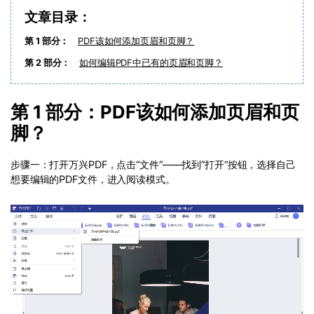
PDF文件压缩
文章目录：
更新日志
万兴PDF SDK
PDF签名
第 1 部分：
PDF该如何添加页眉和页脚？
下载中心
申请试用
PDF批量工具
第 2 部分：
如何编辑PDF中已有的页眉和页脚？
产品资讯
PDF提取页面
01.热门软件
第 1 部分：PDF该如何添加页眉和页
PDF表格
脚？
02.转换PDF
PDF页面调整
03.编辑PDF
步骤一：打开万兴PDF，点击“文件“——找到”打开“按钮，选择自己
想要编辑的PDF文件，进入阅读模式。
PDF文件创建
查看更多 >
PDF注释
PDF OCR