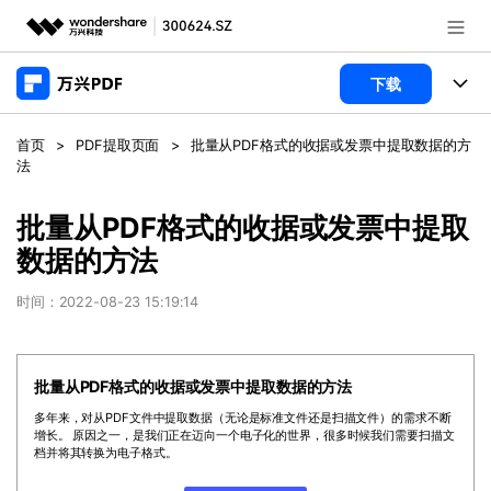
推荐产品
下载
AIGC数字创意
政企服务
产品
首页
>
PDF提取页面
>
批量从PDF格式的收据或发票中提取数据的方
实用工具
法
桌面端
新闻中心
功能
批量从PDF格式的收据或发票中提取
万兴PDF Windows版
关于万兴
商业合作
PDF新功能
数据的方法
万兴PDF Mac版
PDF编辑器
加入我们
帮助中心
时间：2022-08-23 15:19:14
学校&教育
移动端
产品支持
PDF合并工具
帮助中心
企业采购
万兴PDF 安卓版
批量从PDF格式的收据或发票中提取数据的方法
用户指南
PDF转换器
登录
立即购买
多年来，对从PDF文件中提取数据（无论是标准文件还是扫描文件）的需求不断
万兴PDF iOS版
经销商招募
常见问题
PDF加密
增长。 原因之一，是我们正在迈向一个电子化的世界，很多时候我们需要扫描文
客服热线：
4000-300624
档并将其转换为电子格式。
PDF开发工具
产品信息