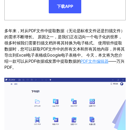
PDF文件压缩
下载APP
更新日志
万兴PDF SDK
PDF签名
下载中心
申请试用
PDF批量工具
多年来，对从PDF文件中提取数据（无论是标准文件还是扫描文件）
产品资讯
的需求不断增长。 原因之一，是我们正在迈向一个电子化的世界，
PDF提取页面
很多时候我们需要扫描文档并将其转换为电子格式。 使用软件提取
01.热门软件
数据时，您可以获取PDF文件中的所有文本和所有其他内容，并将其
PDF表格
导出到Excel电子表格或Google电子表格中。 今天，本文将为您介
02.转换PDF
PDF页面调整
绍一款可以从PDF收据或发票中提取数据的
PDF文件编辑器
——万兴
03.编辑PDF
PDF。
PDF文件创建
查看更多 >
PDF注释
PDF OCR