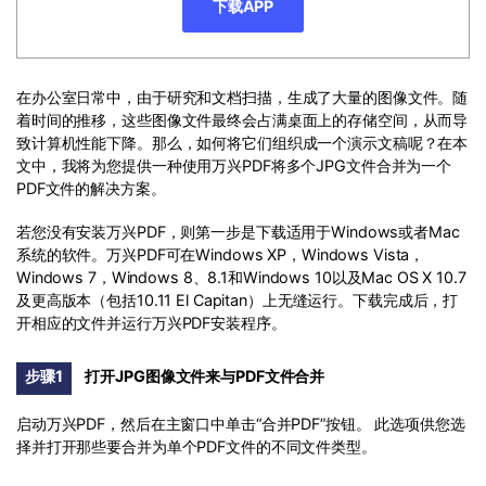
PDF文件压缩
下载APP
更新日志
万兴PDF SDK
PDF签名
下载中心
申请试用
PDF批量工具
在办公室日常中，由于研究和文档扫描，生成了大量的图像文件。随
着时间的推移，这些图像文件最终会占满桌面上的存储空间，从而导
产品资讯
致计算机性能下降。那么，如何将它们组织成一个演示文稿呢？在本
PDF提取页面
01.热门软件
文中，我将为您提供一种使用万兴PDF将多个JPG文件合并为一个
PDF表格
PDF文件的解决方案。
02.转换PDF
PDF页面调整
若您没有安装万兴PDF，则第一步是下载适用于Windows或者Mac
03.编辑PDF
系统的软件。万兴PDF可在Windows XP，Windows Vista，
Windows 7，Windows 8、8.1和Windows 10以及Mac OS X 10.7
PDF文件创建
查看更多 >
及更高版本（包括10.11 El Capitan）上无缝运行。下载完成后，打
开相应的文件并运行万兴PDF安装程序。
PDF注释
PDF OCR
步骤1
打开JPG图像文件来与PDF文件合并
启动万兴PDF，然后在主窗口中单击“合并PDF”按钮。 此选项供您选
择并打开那些要合并为单个PDF文件的不同文件类型。