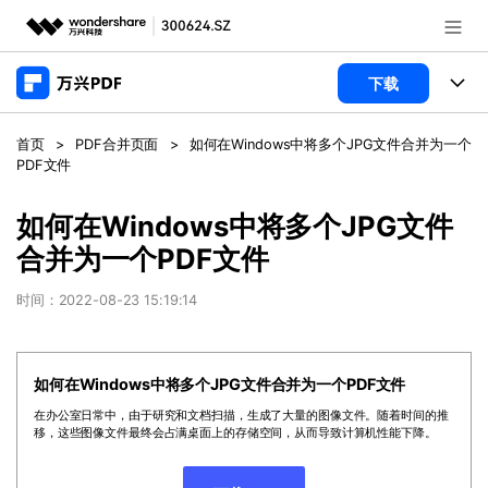
推荐产品
下载
AIGC数字创意
政企服务
产品
首页
>
PDF合并页面
>
如何在Windows中将多个JPG文件合并为一个
实用工具
PDF文件
桌面端
新闻中心
功能
如何在Windows中将多个JPG文件
万兴PDF Windows版
关于万兴
商业合作
PDF新功能
合并为一个PDF文件
万兴PDF Mac版
PDF编辑器
加入我们
帮助中心
时间：2022-08-23 15:19:14
学校&教育
移动端
产品支持
PDF合并工具
帮助中心
企业采购
万兴PDF 安卓版
如何在Windows中将多个JPG文件合并为一个PDF文件
用户指南
PDF转换器
登录
立即购买
在办公室日常中，由于研究和文档扫描，生成了大量的图像文件。随着时间的推
万兴PDF iOS版
经销商招募
常见问题
PDF加密
移，这些图像文件最终会占满桌面上的存储空间，从而导致计算机性能下降。
客服热线：
4000-300624
PDF开发工具
产品信息