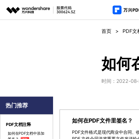
推荐产
AIGC数字创意
平台
首页
>
PDF
PDF新功能
产
视频创意
绘图创意
企业
PDF编辑器
用
代理
万兴剧厂
万兴图示
如何
AI驱动的一站式精品影视内容创作平台
一站式办公绘图
常
客户
万兴喵影
万兴脑图
时间：2022-08-23
AI赋能，你也是剪辑大师
基于云的跨端思
万兴天幕
一句话生成视频/图片/音乐
热门推荐
Wondershare SelfyzAI
如何在PDF文件里签名？
让照片动起来
PDF文档注释
PDF文件格式是现代商业中合同、
如何在PDF文档中添加
PDF 文件合同并将重要文件发送
签名？