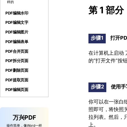
样的
第 1 部
PDF编辑水印
PDF编辑文字
PDF编辑图片
步骤1
打开P
PDF编辑表单
PDF合并页面
在计算机上启动 
的“打开文件”按
PDF拆分页面
PDF删除页面
PDF提取页面
步骤2
使用手
PDF编辑页面
你可以在一张白
照即可，将快照另
万兴PDF
拉列表。然后，只
上。
操作简单，像Word一样