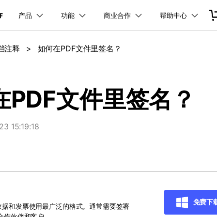
产品
功能
商业合作
帮助中心
加入我们
品
政企服务
新闻中心
关于万兴
服务
解决方案
公司简介
新闻动态
投资者关系
行业应用
实用工具
文档注释
>
如何在PDF文件里签名？
品支持
桌面端
PDF合并工具
学校&教育
产品信息
PDF文件压缩
移动端
企业采购
PDF提取页面
产品资讯
经销商招募
PDF开发工具
创业历程
活动专题
联系我们
用户
文档创意
数字文档
制造业
实用工具
互联网&
PDF转换器
PDF签名
PDF表格
户指南
更新日志
社会责任
供应商合作
01.热门软件
万兴PDF Windows版
万兴PDF 安卓版
万兴PDF SDK
免费下载
商
创意绘图
交通运输
教育
万兴PDF
万兴恢复专家
在PDF文件里签名？
PDF加密
PDF批量工具
PDF页面调整
利器
秒会的全能PDF编辑神器
简单高效的数据管理软件
见问题
下载中心
02.转换PDF
万兴PDF Mac版
万兴PDF iOS版
申请试用
案例
视频创意
金融&银行
电力资源
万兴HiPDF
万兴易修
03.编辑PDF
免费下载
 15:19:18
免费下载
维导图软件
一站式在线PDF解决方案
视频/照片修复一站式解
查看更多 >
免费下载
免费下
收据和发票使用最广泛的格式。通常需要签署
所有产品
给合作伙伴和客户。