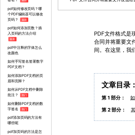
最新
pdf如何修改页码？哪
个PDF编辑器可以修改
页码？
最新
pdf如何添加页数？插
PDF文件格式是
入页码的方法介绍
最新
合同并将重要文
pdf中注释的字体怎么
间。在这里，我
改颜色
如何手写签名签署数字
PDF文档？
如何添加PDF文档的页
眉和页脚？
文章目录
如何从PDF文档中删除
批注？
热门
第 1 部分：
如
如何删除PDF文档的数
字签名
第 2 部分：
热门
pdf添加页码的方法有
哪些呢
pdf加页码的方法是怎