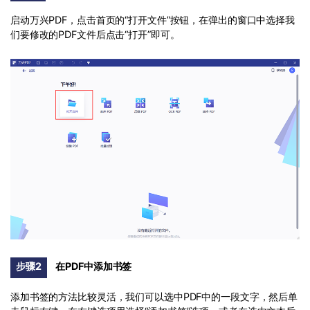
PDF文件压缩
启动万兴PDF，点击首页的“打开文件”按钮，在弹出的窗口中选择我
更新日志
万兴PDF SDK
PDF签名
们要修改的PDF文件后点击“打开”即可。
下载中心
申请试用
PDF批量工具
产品资讯
PDF提取页面
01.热门软件
PDF表格
02.转换PDF
PDF页面调整
03.编辑PDF
PDF文件创建
查看更多 >
PDF注释
PDF OCR
步骤2
在PDF中添加书签
添加书签的方法比较灵活，我们可以选中PDF中的一段文字，然后单