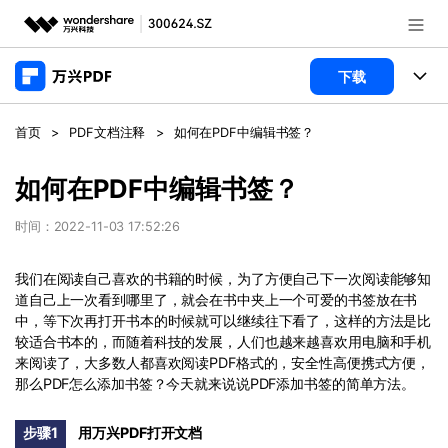
推荐产品
下载
AIGC数字创意
政企服务
产品
首页
>
PDF文档注释
>
如何在PDF中编辑书签？
实用工具
桌面端
新闻中心
功能
如何在PDF中编辑书签？
万兴PDF Windows版
关于万兴
商业合作
时间：2022-11-03 17:52:26
PDF新功能
万兴PDF Mac版
PDF编辑器
加入我们
帮助中心
我们在阅读自己喜欢的书籍的时候，为了方便自己下一次阅读能够知
学校&教育
道自己上一次看到哪里了，就会在书中夹上一个可爱的书签放在书
移动端
中，等下次再打开书本的时候就可以继续往下看了，这样的方法是比
产品支持
PDF合并工具
帮助中心
企业采购
较适合书本的，而随着科技的发展，人们也越来越喜欢用电脑和手机
万兴PDF 安卓版
用户指南
PDF转换器
来阅读了，大多数人都喜欢阅读PDF格式的，安全性高便携式方便，
登录
立即购买
那么PDF怎么添加书签？今天就来说说PDF添加书签的简单方法。
万兴PDF iOS版
经销商招募
常见问题
PDF加密
客服热线：
4000-300624
步骤1
用万兴PDF打开文档
PDF开发工具
产品信息