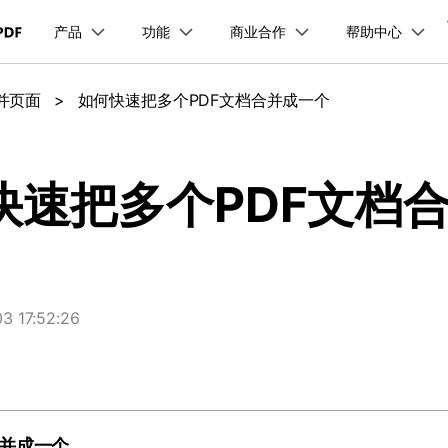
产品
功能
商业合作
帮助中心
加入我们
品
政企服务
新闻中心
关于万兴
服务
解决方案
公司简介
新闻动态
投资者关系
行业应用
实用工具
合并页面
>
如何快速把多个PDF文档合并成一个
品支持
桌面端
PDF合并工具
学校&教育
产品信息
PDF文件压缩
移动端
企业采购
PDF提取页面
产品资讯
PDF开发工具
经销商招募
创业历程
活动专题
联系我们
用户
文档创意
数字文档
制造业
实用工具
互联网&
PDF转换器
PDF签名
PDF表格
户指南
更新日志
社会责任
供应商合作
01.热门软件
万兴PDF Windows版
万兴PDF 安卓版
万兴PDF SDK
免费下载
商
创意绘图
交通运输
教育
万兴PDF
万兴恢复专家
快速把多个PDF文档
PDF加密
PDF批量工具
PDF页面调整
利器
秒会的全能PDF编辑神器
简单高效的数据管理软件
见问题
下载中心
02.转换PDF
万兴PDF Mac版
万兴PDF iOS版
申请试用
案例
视频创意
金融&银行
电力资源
万兴HiPDF
万兴易修
03.编辑PDF
免费下载
免费下载
维导图软件
一站式在线PDF解决方案
视频/照片修复一站式解
查看更多 >
 17:52:26
免费下载
所有产品
合并成一个