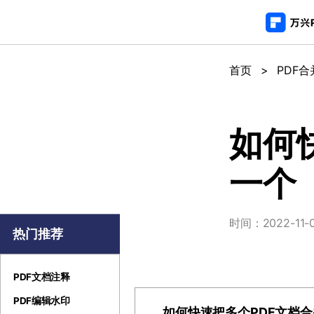
推荐产
AIGC数字创意
平台
首页
>
PDF
PDF新功能
产
视频创意
绘图创意
企业
PDF编辑器
用
代理
万兴剧厂
万兴图示
如何
AI驱动的一站式精品影视内容创作平台
一站式办公绘图
常
客户
一个
万兴喵影
万兴脑图
AI赋能，你也是剪辑大师
基于云的跨端思
万兴天幕
时间：2022-11-03
一句话生成视频/图片/音乐
热门推荐
Wondershare SelfyzAI
让照片动起来
PDF文档注释
PDF编辑水印
如何快速把多个PDF文档