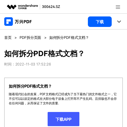
推荐产品
下载
AIGC数字创意
政企服务
产品
首页
>
PDF拆分页面
>
如何拆分PDF格式文档？
实用工具
桌面端
新闻中心
功能
如何拆分PDF格式文档？
万兴PDF Windows版
关于万兴
商业合作
时间：2022-11-03 17:52:26
PDF新功能
万兴PDF Mac版
PDF编辑器
加入我们
帮助中心
学校&教育
如何拆分PDF格式文档？
移动端
产品支持
PDF合并工具
帮助中心
企业采购
随着现代社会的发展，PDF文档格式已经成为了当下最热门的文件格式之一，它
不仅可以以设定的格式在大部分电子设备上打开而不产生乱码、且排版也不会存
万兴PDF 安卓版
用户指南
PDF转换器
在任何问题，从而保证了文件的质量.
登录
立即购买
万兴PDF iOS版
经销商招募
常见问题
PDF加密
客服热线：
4000-300624
下载APP
PDF开发工具
产品信息