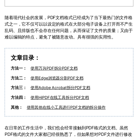
PDF文件压缩
更新日志
万兴PDF SDK
PDF签名
随着现代社会的发展，PDF文档格式已经成为了当下最热门的文件格
下载中心
申请试用
式之一，它不仅可以以设定的格式在大部分电子设备上打开而不产生
PDF批量工具
乱码、且排版也不会存在任何问题，从而保证了文件的质量；又由于
产品资讯
难以编辑的特点，避免了被随意改动。具有很强的实用性。
PDF提取页面
01.热门软件
PDF表格
文章目录：
02.转换PDF
PDF页面调整
方法一：
使用万兴PDF拆分PDF文档
03.编辑PDF
方法二：
使用Edge浏览器分割PDF文档
PDF文件创建
查看更多 >
方法三：
使用Adobe Acrobat拆分PDF文档
PDF注释
方法四：
使用HiPDF在线工具拆分PDF文档
PDF OCR
其他：
使用其他在线小工具进行PDF文档的拆分操作
在日常的工作生活中，我们也会经常接触到PDF格式的文档。虽然
PDF格式的文件大家都已经很熟悉了，但如果想对PDF文件进行修改