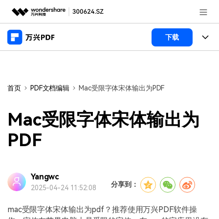
推荐产品
下载
AIGC数字创意
政企服务
产品
实用工具
桌面端
新闻中心
功能
首页
PDF文档编辑
Mac受限字体宋体输出为PDF
万兴PDF Windows版
关于万兴
商业合作
PDF新功能
Mac受限字体宋体输出为
万兴PDF Mac版
PDF编辑器
加入我们
帮助中心
PDF
学校&教育
移动端
产品支持
PDF合并工具
帮助中心
企业采购
万兴PDF 安卓版
用户指南
PDF转换器
Yangwc
登录
立即购买
分享到：
2025-04-24 11:52:08
万兴PDF iOS版
经销商招募
常见问题
PDF加密
客服热线：
4000-300624
mac受限字体宋体输出为pdf？推荐使用万兴PDF软件操
PDF开发工具
产品信息