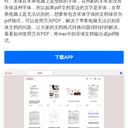
作。宋体在苹果电脑上是受限的字体，在mac的字库里没有
PDF文件压缩
宋体这种字体，所以如果pdf文档里边的文字是宋体，在苹
更新日志
万兴PDF SDK
PDF签名
果电脑上是无法识别的，想要将包含宋体字体的文档保存为
下载中心
申请试用
pdf格式，可以使用万兴PDF，解决了苹果电脑无法识别宋
PDF批量工具
体文档的问题，让大家的文档格式转换问题得到好的解决。
产品资讯
看看如何使用万兴PDF，将mac中的宋体文档输出成pdf格
PDF提取页面
式。
01.热门软件
PDF表格
02.转换PDF
下载APP
PDF页面调整
03.编辑PDF
PDF文件创建
查看更多 >
PDF注释
PDF OCR