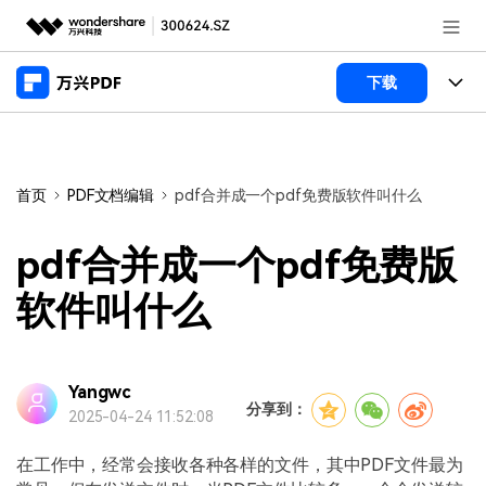
推荐产品
下载
AIGC数字创意
政企服务
产品
实用工具
桌面端
新闻中心
功能
首页
PDF文档编辑
pdf合并成一个pdf免费版软件叫什么
万兴PDF Windows版
关于万兴
商业合作
PDF新功能
pdf合并成一个pdf免费版
万兴PDF Mac版
PDF编辑器
加入我们
帮助中心
软件叫什么
学校&教育
移动端
产品支持
PDF合并工具
帮助中心
企业采购
万兴PDF 安卓版
用户指南
PDF转换器
Yangwc
登录
立即购买
分享到：
2025-04-24 11:52:08
万兴PDF iOS版
经销商招募
常见问题
PDF加密
客服热线：
4000-300624
在工作中，经常会接收各种各样的文件，其中PDF文件最为
PDF开发工具
产品信息