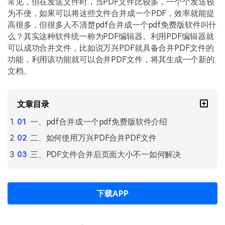
常见，但在发送文件时，当PDF文件比较多，一个个发送较
PDF文件压缩
为不便，如果可以将这些文件合并成一个PDF，效率就能提
更新日志
万兴PDF SDK
PDF签名
高很多，但很多人不清楚pdf合并成一个pdf免费版软件叫什
下载中心
申请试用
么？其实这种软件统一称为PDF编辑器。利用PDF编辑器就
PDF批量工具
可以成功合并文件，比如说万兴PDF就具备合并PDF文件的
产品资讯
功能，利用该功能就可以合并PDF文件，将其生成一个新的
PDF提取页面
文档。
01.热门软件
PDF表格
02.转换PDF
文章目录
PDF页面调整
03.编辑PDF
一、pdf合并成一个pdf免费版软件介绍
PDF文件创建
二、如何使用万兴PDF合并PDF文件
查看更多 >
PDF注释
三、PDF文件合并后页面大小不一如何解决
PDF OCR
下载APP